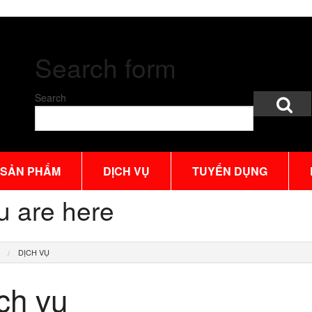
Search form
Search
SẢN PHẨM
DỊCH VỤ
TUYỂN DỤNG
u are here
DỊCH VỤ
ch vụ