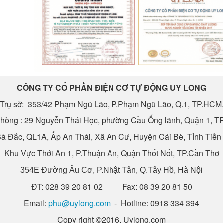
CÔNG TY CỔ PHẦN ĐIỆN CƠ TỰ ĐỘNG UY LONG
Trụ sở: 353/42 Phạm Ngũ Lão, P.Phạm Ngũ Lão, Q.1, TP.HCM
hòng : 29 Nguyễn Thái Học, phường Cầu Ống lãnh, Quận 1, 
à Đắc, QL1A, Ấp An Thái, Xã An Cư, Huyện Cái Bè, Tỉnh Tiền
Khu Vực Thới An 1, P.Thuận An, Quận Thốt Nốt, TP.Cần Thơ
354E Đường Âu Cơ, P.Nhật Tân, Q.Tây Hồ, Hà Nội
ĐT: 028 39 20 81 02 Fax: 08 39 20 81 50
Email:
phu@uylong.com
- Hotline: 0918 334 394
Copy right ©2016. Uylong.com