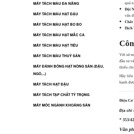
MÁY TÁCH MÀU ĐA NĂNG
quả n
Đội 
MÁY TÁCH MÀU HẠT ĐẬU
vấn đ
Chất
MÁY TÁCH MÀU HẠT BO BO
Dịch
MÁY TÁCH MÀU HẠT MẮC CA
Côn
MÁY TÁCH MÀU HẠT TIÊU
Với sứ m
MÁY TÁCH MÀU THUỶ SẢN
đầu tư v
MÁY ĐÁNH BÓNG HẠT NÔNG SẢN (ĐẬU,
thiểu chi
NGÔ....)
Hãy liên
hạnh đượ
MÁY TÁCH HẠT ĐẬU
MÁY TÁCH TẠP CHẤT TỶ TRỌNG
Điện Cơ
MÁY MÓC NGÀNH KHOÁNG SẢN
Địa chỉ
* 353/4
Văn ph