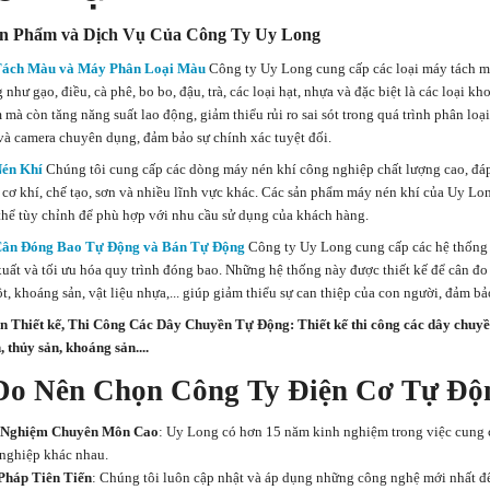
n Phẩm và Dịch Vụ Của Công Ty Uy Long
ách Màu và Máy Phân Loại Màu
Công ty Uy Long cung cấp các loại máy tách mà
 như gạo, điều, cà phê, bo bo, đậu, trà, các loại hạt, nhựa và đặc biệt là các loại
 mà còn tăng năng suất lao động, giảm thiểu rủi ro sai sót trong quá trình phân lo
và camera chuyên dụng, đảm bảo sự chính xác tuyệt đối.
én Khí
Chúng tôi cung cấp các dòng máy nén khí công nghiệp chất lượng cao, đá
, cơ khí, chế tạo, sơn và nhiều lĩnh vực khác. Các sản phẩm máy nén khí của Uy Lo
 thể tùy chỉnh để phù hợp với nhu cầu sử dụng của khách hàng.
ân Đóng Bao Tự Động và Bán Tự Động
Công ty Uy Long cung cấp các hệ thống 
xuất và tối ưu hóa quy trình đóng bao. Những hệ thống này được thiết kế để cân đo
ột, khoáng sản, vật liệu nhựa,... giúp giảm thiểu sự can thiệp của con người, đảm b
ên Thiết kế, Thi Công Các Dây Chuyền Tự Động
:
Thiết kế thi công các dây chuy
, thủy sản, khoáng sản...
.
Do Nên Chọn Công Ty Điện Cơ Tự Độ
 Nghiệm Chuyên Môn Cao
: Uy Long có hơn 15 năm kinh nghiệm trong việc cung 
nghiệp khác nhau.
Pháp Tiên Tiến
: Chúng tôi luôn cập nhật và áp dụng những công nghệ mới nhất đ