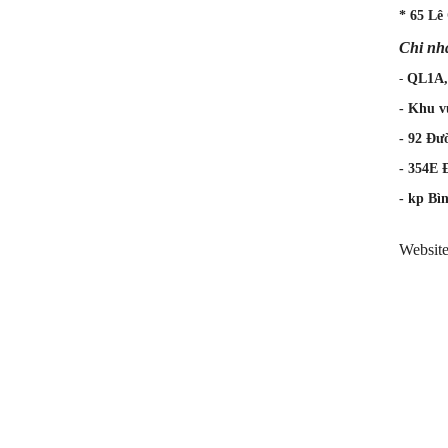
* 65 Lê
Chi nh
-
QL1A, 
- Khu v
- 92 Đư
- 354E 
- kp Bì
Websit