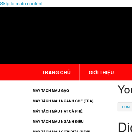
Skip to main content
TRANG CHỦ
GIỚI THIỆU
Yo
MÁY TÁCH MÀU GẠO
MÁY TÁCH MÀU NGÀNH CHÈ (TRÀ)
HOME
MÁY TÁCH MÀU HẠT CÀ PHÊ
Dị
MÁY TÁCH MÀU NGÀNH ĐIỀU
MÁY TÁCH MÀU CƠM DỪA (NEW)