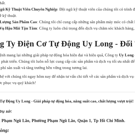
hất.
Ngũ Kỹ Thuật Viên Chuyên Nghiệp
: Đội ngũ kỹ thuật viên của chúng tôi có trình
ề kỹ thuật.
 Lượng Sản Phẩm Cao
: Chúng tôi chỉ cung cấp những sản phẩm máy móc có chất l
 Vụ Hậu Mãi Tận Tâm
: Công ty luôn chú trọng đến dịch vụ chăm sóc khách hàng, 
g Ty Điện Cơ Tự Động Uy Long - Đối
ệnh mang lại những giải pháp tự động hóa hiện đại và hiệu quả, Công ty
Uy Long
à phát triển. Chúng tôi luôn nỗ lực cung cấp các sản phẩm và dịch vụ tối ưu nhất 
 phí sản xuất và tăng trưởng bền vững trong tương lai.
 hệ với chúng tôi ngay hôm nay để nhận tư vấn chi tiết về các sản phẩm và dịch vụ
c phục vụ quý khách!
 Tự Động Uy Long
-
Giải pháp tự động hóa, năng suất cao, chất lượng vượt trội!
 trụ sở:
2 Phạm Ngũ Lão, Phường Phạm Ngũ Lão, Quận 1, Tp Hồ Chí Minh
.
òng: