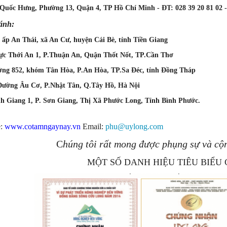
 Quốc Hưng, Phường 13, Quận 4, TP Hồ Chí Minh -
ĐT: 028 39 20 81 02 -
ánh:
ấp An Thái, xã An Cư, huyện Cái Bè, tỉnh Tiền Giang
ực Thới An 1, P.Thuận An, Quận Thốt Nốt, TP.Cần Thơ
ờng 852, khóm Tân Hòa, P.An Hòa, TP.Sa Đéc, tỉnh Đồng Tháp
Đường Âu Cơ, P.Nhật Tân, Q.Tây Hồ, Hà Nội
nh Giang 1, P. Sơn Giang, Thị Xã Phước Long, Tỉnh Bình Phước.
e:
www.cotamngaynay.vn
Email:
phu@uylong.com
C
húng tôi rất mong được phụng sự và cộn
MỘT SỐ DANH HIỆU TIÊU BIỂU