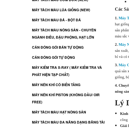
Các Sả
MÁY TÁCH MÀU LÚA GIỐNG (NEW)
1.
Máy T
MÁY TÁCH MÀU ĐÁ - BỘT ĐÁ
hạt giống
MÁY TÁCH MÀU NÔNG SẢN - CHUYÊN
sản phẩm
màu sắc 
NGÀNH ĐIỀU, ĐẬU PHỘNG, HẠT LỚN
2.
Máy N
CÂN ĐÓNG GÓI BÁN TỰ ĐỘNG
sản xuất
bỉ và có
CÂN ĐÓNG GÓI TỰ ĐỘNG
3.
Máy C
MÁY KIỂM TRA X-RAY ( MÁY KIỂM TRA VÀ
quả sản 
PHÁT HIỆN TẠP CHẤT)
giống, b
MÁY NÉN KHÍ CÓ BIẾN TẦNG
4. Chuy
nông sản
MÁY NÉN KHÍ PISTON (KHÔNG DẦU/ OIR
Lý 
FREE)
MÁY TÁCH MÀU HẠT NÔNG SẢN
Kinh
công 
MÁY TÁCH MÀU ĐA NĂNG DẠNG BĂNG TẢI
Giải 