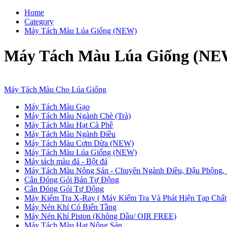
Home
Category
Máy Tách Màu Lúa Giống (NEW)
Máy Tách Màu Lúa Giống (NE
Máy Tách Màu Cho Lúa Giống
Máy Tách Màu Gạo
Máy Tách Màu Ngành Chè (Trà)
Máy Tách Màu Hạt Cà Phê
Máy Tách Màu Ngành Điều
Máy Tách Màu Cơm Dừa (NEW)
Máy Tách Màu Lúa Giống (NEW)
Máy tách màu đá - Bột đá
Máy Tách Màu Nông Sản - Chuyên Ngành Điều, Đậu Phộng, 
Cân Đóng Gói Bán Tự Động
Cân Đóng Gói Tự Động
Máy Kiểm Tra X-Ray ( Máy Kiểm Tra Và Phát Hiện Tạp Chất
Máy Nén Khí Có Biến Tầng
Máy Nén Khí Piston (Không Dầu/ OIR FREE)
Máy Tách Màu Hạt Nông Sản