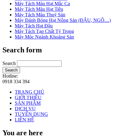
Máy Tách Màu Hạt Mắc Ca
Máy Tách Màu Hạt Tiêu
Máy Tách Màu Thuỷ Sản
Máy Đánh Bóng Hạt Nông Sản (ĐẬU, NGÔ....)
Máy Tách Hạt Đậu
Máy Tách Tạp Chất Tỷ Trọng
Máy Móc Ngành Khoáng Sản
Search form
Search
Search
Hotline:
0918 334 394
TRANG CHỦ
GIỚI THIỆU
SẢN PHẨM
DỊCH VỤ
TUYỂN DỤNG
LIÊN HỆ
You are here