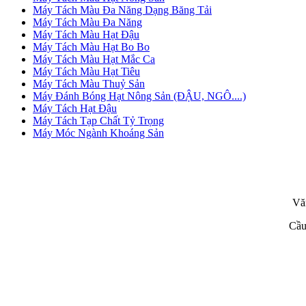
Máy Tách Màu Đa Năng Dạng Băng Tải
Máy Tách Màu Đa Năng
Máy Tách Màu Hạt Đậu
Máy Tách Màu Hạt Bo Bo
Máy Tách Màu Hạt Mắc Ca
Máy Tách Màu Hạt Tiêu
Máy Tách Màu Thuỷ Sản
Máy Đánh Bóng Hạt Nông Sản (ĐẬU, NGÔ....)
Máy Tách Hạt Đậu
Máy Tách Tạp Chất Tỷ Trọng
Máy Móc Ngành Khoáng Sản
Vă
Cầu