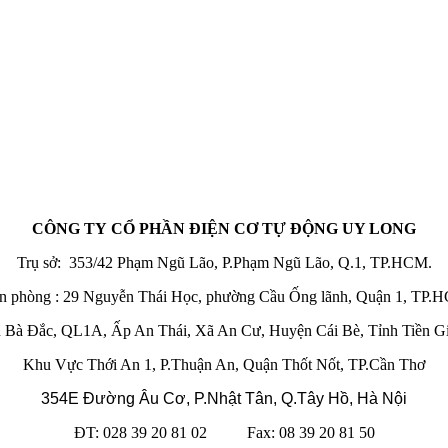
CÔNG TY CỔ PHẦN ĐIỆN CƠ TỰ ĐỘNG UY LONG
Trụ sở: 353/42 Phạm Ngũ Lão, P.Phạm Ngũ Lão, Q.1, TP.HCM.
n phòng : 29 Nguyễn Thái Học, phường Cầu Ống lãnh, Quận 1, TP.
 Bà Đắc, QL1A, Ấp An Thái, Xã An Cư, Huyện Cái Bè, Tỉnh Tiền G
Khu Vực Thới An 1, P.Thuận An, Quận Thốt Nốt, TP.Cần Thơ
354E Đường Âu Cơ, P.Nhật Tân, Q.Tây Hồ, Hà Nội
ĐT: 028 39 20 81 02 Fax: 08 39 20 81 50