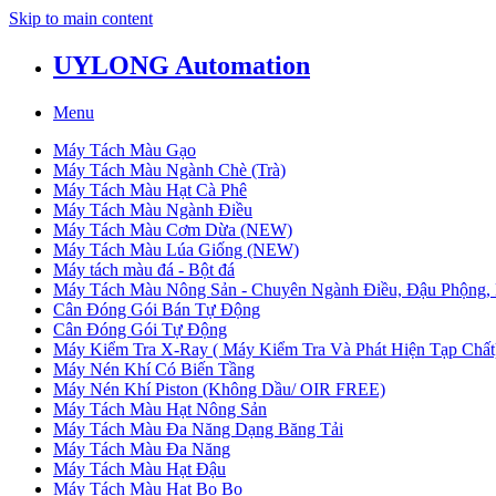
Skip to main content
UYLONG Automation
Menu
Máy Tách Màu Gạo
Máy Tách Màu Ngành Chè (Trà)
Máy Tách Màu Hạt Cà Phê
Máy Tách Màu Ngành Điều
Máy Tách Màu Cơm Dừa (NEW)
Máy Tách Màu Lúa Giống (NEW)
Máy tách màu đá - Bột đá
Máy Tách Màu Nông Sản - Chuyên Ngành Điều, Đậu Phộng, 
Cân Đóng Gói Bán Tự Động
Cân Đóng Gói Tự Động
Máy Kiểm Tra X-Ray ( Máy Kiểm Tra Và Phát Hiện Tạp Chất
Máy Nén Khí Có Biến Tầng
Máy Nén Khí Piston (Không Dầu/ OIR FREE)
Máy Tách Màu Hạt Nông Sản
Máy Tách Màu Đa Năng Dạng Băng Tải
Máy Tách Màu Đa Năng
Máy Tách Màu Hạt Đậu
Máy Tách Màu Hạt Bo Bo