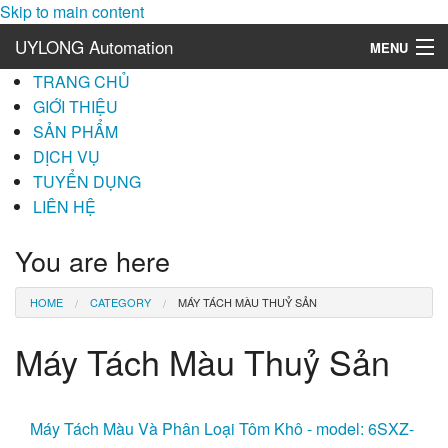
Skip to main content
UYLONG Automation
MENU
TRANG CHỦ
Máy Tách Màu Gạo
GIỚI THIỆU
SẢN PHẨM
Máy Tách Màu Ngành Chè (Trà)
DỊCH VỤ
Máy Tách Màu Hạt Cà Phê
TUYỂN DỤNG
LIÊN HỆ
Máy Tách Màu Ngành Điều
You are here
Máy Tách Màu Cơm Dừa (NEW)
HOME
CATEGORY
MÁY TÁCH MÀU THUỶ SẢN
Máy Tách Màu Lúa Giống (NEW)
Máy Tách Màu Thuỷ Sản
Máy tách màu đá - Bột đá
Máy Tách Màu Nông Sản - Chuyên Ngành Điều, Đậu Phộng, Hạt lớn
Máy Tách Màu Và Phân Loại Tôm Khô - model: 6SXZ-
Cân Đóng Gói Bán Tự Động