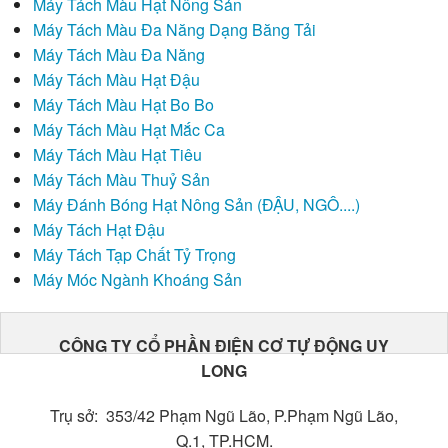
Máy Tách Màu Hạt Nông Sản
Máy Tách Màu Đa Năng Dạng Băng Tải
Máy Tách Màu Hạt Tiêu
Máy Tách Màu Đa Năng
Máy Tách Màu Thuỷ Sản
Máy Tách Màu Hạt Đậu
Máy Tách Màu Hạt Bo Bo
Máy Đánh Bóng Hạt Nông Sản (ĐẬU, NGÔ....)
Máy Tách Màu Hạt Mắc Ca
Máy Tách Màu Hạt Tiêu
Máy Tách Hạt Đậu
Máy Tách Màu Thuỷ Sản
Máy Đánh Bóng Hạt Nông Sản (ĐẬU, NGÔ....)
Máy Tách Tạp Chất Tỷ Trọng
Máy Tách Hạt Đậu
Máy Móc Ngành Khoáng Sản
Máy Tách Tạp Chất Tỷ Trọng
Máy Móc Ngành Khoáng Sản
CÔNG TY CỔ PHẦN ĐIỆN CƠ TỰ ĐỘNG UY
LONG
Trụ sở: 353/42 Phạm Ngũ Lão, P.Phạm Ngũ Lão,
Q.1, TP.HCM.