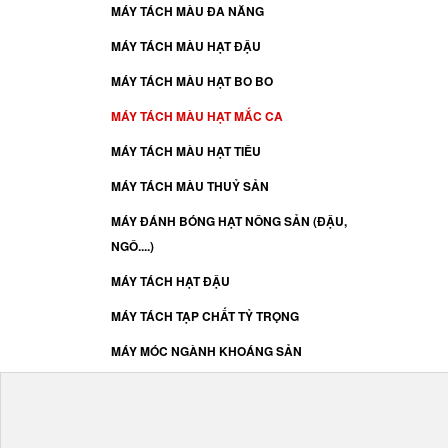
MÁY TÁCH MÀU ĐA NĂNG
MÁY TÁCH MÀU HẠT ĐẬU
MÁY TÁCH MÀU HẠT BO BO
MÁY TÁCH MÀU HẠT MẮC CA
MÁY TÁCH MÀU HẠT TIÊU
MÁY TÁCH MÀU THUỶ SẢN
MÁY ĐÁNH BÓNG HẠT NÔNG SẢN (ĐẬU,
NGÔ....)
MÁY TÁCH HẠT ĐẬU
MÁY TÁCH TẠP CHẤT TỶ TRỌNG
MÁY MÓC NGÀNH KHOÁNG SẢN