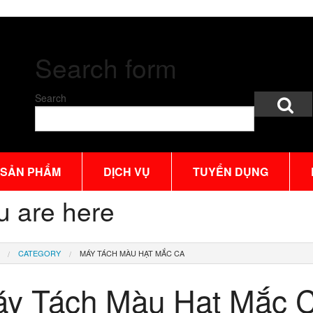
Search form
Search
SẢN PHẨM
DỊCH VỤ
TUYỂN DỤNG
u are here
CATEGORY
MÁY TÁCH MÀU HẠT MẮC CA
y Tách Màu Hạt Mắc 