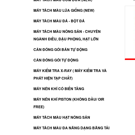
MÁY TÁCH MÀU LÚA GIỐNG (NEW)
MÁY TÁCH MÀU ĐÁ - BỘT ĐÁ
MÁY TÁCH MÀU NÔNG SẢN - CHUYÊN
NGÀNH ĐIỀU, ĐẬU PHỘNG, HẠT LỚN
CÂN ĐÓNG GÓI BÁN TỰ ĐỘNG
CÂN ĐÓNG GÓI TỰ ĐỘNG
MÁY KIỂM TRA X-RAY ( MÁY KIỂM TRA VÀ
PHÁT HIỆN TẠP CHẤT)
MÁY NÉN KHÍ CÓ BIẾN TẦNG
MÁY NÉN KHÍ PISTON (KHÔNG DẦU/ OIR
FREE)
MÁY TÁCH MÀU HẠT NÔNG SẢN
MÁY TÁCH MÀU ĐA NĂNG DẠNG BĂNG TẢI