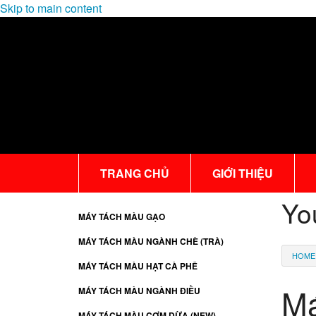
Skip to main content
TRANG CHỦ
GIỚI THIỆU
Yo
MÁY TÁCH MÀU GẠO
MÁY TÁCH MÀU NGÀNH CHÈ (TRÀ)
HOME
MÁY TÁCH MÀU HẠT CÀ PHÊ
Má
MÁY TÁCH MÀU NGÀNH ĐIỀU
MÁY TÁCH MÀU CƠM DỪA (NEW)