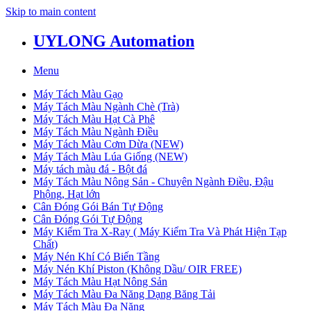
Skip to main content
UYLONG Automation
Menu
Máy Tách Màu Gạo
Máy Tách Màu Ngành Chè (Trà)
Máy Tách Màu Hạt Cà Phê
Máy Tách Màu Ngành Điều
Máy Tách Màu Cơm Dừa (NEW)
Máy Tách Màu Lúa Giống (NEW)
Máy tách màu đá - Bột đá
Máy Tách Màu Nông Sản - Chuyên Ngành Điều, Đậu
Phộng, Hạt lớn
Cân Đóng Gói Bán Tự Động
Cân Đóng Gói Tự Động
Máy Kiểm Tra X-Ray ( Máy Kiểm Tra Và Phát Hiện Tạp
Chất)
Máy Nén Khí Có Biến Tầng
Máy Nén Khí Piston (Không Dầu/ OIR FREE)
Máy Tách Màu Hạt Nông Sản
Máy Tách Màu Đa Năng Dạng Băng Tải
Máy Tách Màu Đa Năng