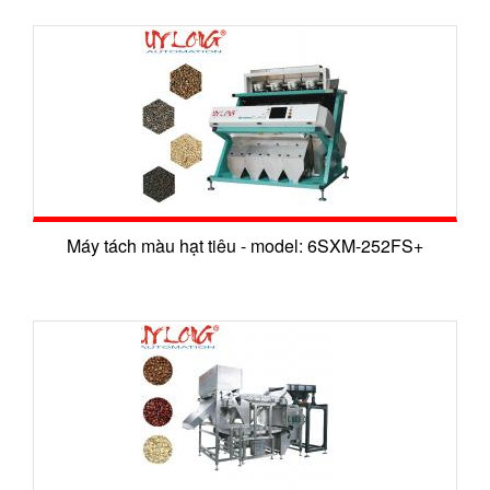
Cân Đóng Gói Tự Động
Máy Kiểm Tra X-Ray ( Máy Kiểm Tra Và Phát Hiện Tạp Chất)
Máy Nén Khí Có Biến Tầng
Máy Nén Khí Piston (Không Dầu/ OIR FREE)
Máy Tách Màu Hạt Nông Sản
Máy tách màu hạt tiêu - model: 6SXM-252FS+
Máy Tách Màu Đa Năng Dạng Băng Tải
Máy Tách Màu Đa Năng
Máy Tách Màu Hạt Đậu
Máy Tách Màu Hạt Bo Bo
Máy Tách Màu Hạt Mắc Ca