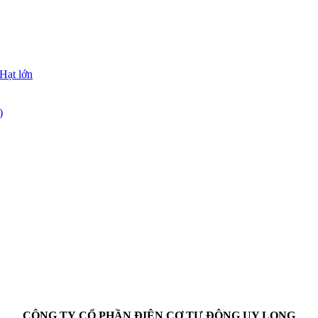
Hạt lớn
)
CÔNG TY CỔ PHẦN ĐIỆN CƠ TỰ ĐỘNG UY LONG