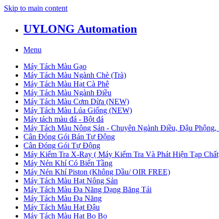
Skip to main content
UYLONG Automation
Menu
Máy Tách Màu Gạo
Máy Tách Màu Ngành Chè (Trà)
Máy Tách Màu Hạt Cà Phê
Máy Tách Màu Ngành Điều
Máy Tách Màu Cơm Dừa (NEW)
Máy Tách Màu Lúa Giống (NEW)
Máy tách màu đá - Bột đá
Máy Tách Màu Nông Sản - Chuyên Ngành Điều, Đậu Phộng, 
Cân Đóng Gói Bán Tự Động
Cân Đóng Gói Tự Động
Máy Kiểm Tra X-Ray ( Máy Kiểm Tra Và Phát Hiện Tạp Chất
Máy Nén Khí Có Biến Tầng
Máy Nén Khí Piston (Không Dầu/ OIR FREE)
Máy Tách Màu Hạt Nông Sản
Máy Tách Màu Đa Năng Dạng Băng Tải
Máy Tách Màu Đa Năng
Máy Tách Màu Hạt Đậu
Máy Tách Màu Hạt Bo Bo