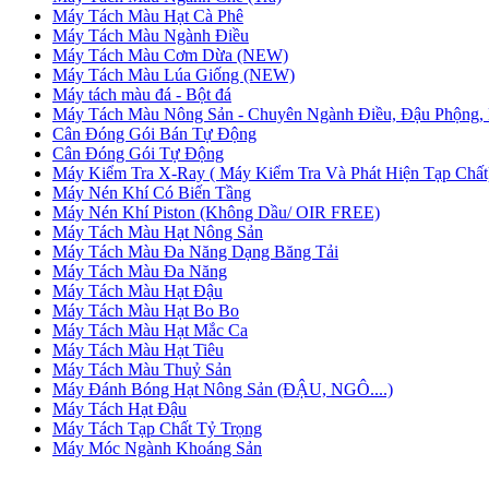
Máy Tách Màu Hạt Cà Phê
Máy Tách Màu Ngành Điều
Máy Tách Màu Cơm Dừa (NEW)
Máy Tách Màu Lúa Giống (NEW)
Máy tách màu đá - Bột đá
Máy Tách Màu Nông Sản - Chuyên Ngành Điều, Đậu Phộng, 
Cân Đóng Gói Bán Tự Động
Cân Đóng Gói Tự Động
Máy Kiểm Tra X-Ray ( Máy Kiểm Tra Và Phát Hiện Tạp Chất
Máy Nén Khí Có Biến Tầng
Máy Nén Khí Piston (Không Dầu/ OIR FREE)
Máy Tách Màu Hạt Nông Sản
Máy Tách Màu Đa Năng Dạng Băng Tải
Máy Tách Màu Đa Năng
Máy Tách Màu Hạt Đậu
Máy Tách Màu Hạt Bo Bo
Máy Tách Màu Hạt Mắc Ca
Máy Tách Màu Hạt Tiêu
Máy Tách Màu Thuỷ Sản
Máy Đánh Bóng Hạt Nông Sản (ĐẬU, NGÔ....)
Máy Tách Hạt Đậu
Máy Tách Tạp Chất Tỷ Trọng
Máy Móc Ngành Khoáng Sản