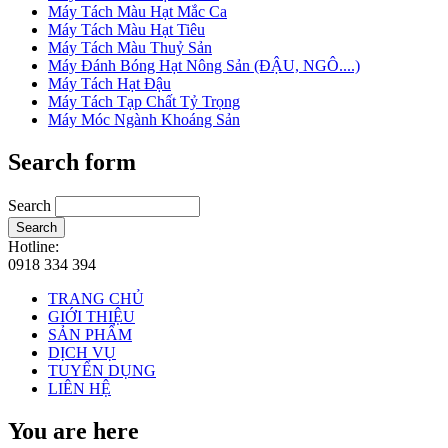
Máy Tách Màu Hạt Mắc Ca
Máy Tách Màu Hạt Tiêu
Máy Tách Màu Thuỷ Sản
Máy Đánh Bóng Hạt Nông Sản (ĐẬU, NGÔ....)
Máy Tách Hạt Đậu
Máy Tách Tạp Chất Tỷ Trọng
Máy Móc Ngành Khoáng Sản
Search form
Search
Search
Hotline:
0918 334 394
TRANG CHỦ
GIỚI THIỆU
SẢN PHẨM
DỊCH VỤ
TUYỂN DỤNG
LIÊN HỆ
You are here