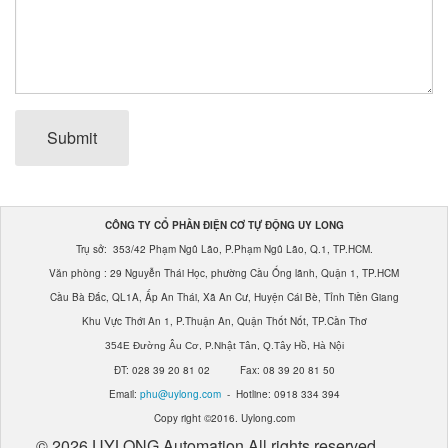
Máy Tách Màu Hạt Tiêu
Máy Tách Màu Thuỷ Sản
Máy Đánh Bóng Hạt Nông Sản (ĐẬU, NGÔ....)
Submit
Máy Tách Hạt Đậu
Máy Tách Tạp Chất Tỷ Trọng
CÔNG TY CỔ PHẦN ĐIỆN CƠ TỰ ĐỘNG UY LONG
Máy Móc Ngành Khoáng Sản
Trụ sở: 353/42 Phạm Ngũ Lão, P.Phạm Ngũ Lão, Q.1, TP.HCM.
Văn phòng : 29 Nguyễn Thái Học, phường Cầu Ống lãnh, Quận 1, TP.HCM
Cầu Bà Đắc, QL1A, Ấp An Thái, Xã An Cư, Huyện Cái Bè, Tỉnh Tiền Giang
Khu Vực Thới An 1, P.Thuận An, Quận Thốt Nốt, TP.Cần Thơ
354E Đường Âu Cơ, P.Nhật Tân, Q.Tây Hồ, Hà Nội
ĐT: 028 39 20 81 02 Fax: 08 39 20 81 50
Email:
phu@uylong.com
- Hotline: 0918 334 394
Copy right ©2016. Uylong.com
© 2026 UYLONG Automation All rights reserved.