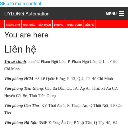
Skip to main content
UYLONG Automation
MENU
Máy Tách Màu Gạo
TRANG CHỦ
GIỚI THIỆU
SẢN PHẨM
DỊCH VỤ
TUYỂN DỤNG
LIÊN HỆ
You are here
Máy Tách Màu Ngành Chè (Trà)
Liên hệ
Máy Tách Màu Hạt Cà Phê
Tr
ụ s
ở ch
ính
:
353/42 Ph
ạm Ng
ũ L
ão, P. Ph
ạm Ng
ũ L
ão, Q 1, TP H
ồ
Máy Tách Màu Ngành Điều
Chí Minh.
Máy Tách Màu Cơm Dừa (NEW)
V
ăn ph
òng HCM
: 65 Lê Quốc Hưng
, P. 13
, Q 4, TP H
ồ Chí Minh.
Máy Tách Màu Lúa Giống (NEW)
V
ăn ph
òng Ti
ền Giang
: C
ầu B
à
Đ
ắc, QL 1A,
Ấp An Th
ái, x
ã An C
ư,
Huy
ện C
ái B
è, T
ỉnh Tiền Giang.
Máy tách màu đá - Bột đá
V
ăn ph
òng C
ần Th
ơ
: KV Th
ới An 1, P. Thu
ận An, Q Th
ốt N
ốt, TP C
ần
Thơ.
Máy Tách Màu Nông Sản - Chuyên Ngành Điều, Đậu Phộng, Hạt lớn
V
ăn ph
òng H
à N
ội:
354E Đường Âu Cơ, P.Nhật Tân, Q.Tây Hồ, Hà
Cân Đóng Gói Bán Tự Động