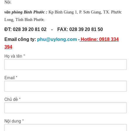
Nội.
Cân Đóng Gói Tự Động
văn phòng Bình Phước :
Kp Bình Giang 1, P. Sơn Giang, TX. Phước
Long, Tỉnh Bình Phước.
Máy Kiểm Tra X-Ray ( Máy Kiểm Tra Và Phát Hiện Tạp Chất)
ĐT: 028 39 20 81 02 - FAX: 028 39 20 81 50
Máy Nén Khí Có Biến Tầng
Email công ty:
phu@uylong.com
-
Hotline: 0918 334
394
Máy Nén Khí Piston (Không Dầu/ OIR FREE)
Họ và tên
*
Máy Tách Màu Hạt Nông Sản
Máy Tách Màu Đa Năng Dạng Băng Tải
Email
*
Máy Tách Màu Đa Năng
Chủ đề
*
Máy Tách Màu Hạt Đậu
Máy Tách Màu Hạt Bo Bo
Nội dung
*
Máy Tách Màu Hạt Mắc Ca