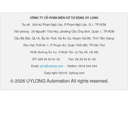
Cân Đóng Gói Tự Động
CÔNG TY CỔ PHẦN ĐIỆN CƠ TỰ ĐỘNG UY LONG
Máy Kiểm Tra X-Ray ( Máy Kiểm Tra Và Phát Hiện Tạp Chất)
Trụ sở: 353/42 Phạm Ngũ Lão, P.Phạm Ngũ Lão, Q.1, TP.HCM.
Văn phòng : 29 Nguyễn Thái Học, phường Cầu Ống lãnh, Quận 1, TP.HCM
Máy Nén Khí Có Biến Tầng
Cầu Bà Đắc, QL1A, Ấp An Thái, Xã An Cư, Huyện Cái Bè, Tỉnh Tiền Giang
Khu Vực Thới An 1, P.Thuận An, Quận Thốt Nốt, TP.Cần Thơ
Máy Nén Khí Piston (Không Dầu/ OIR FREE)
354E Đường Âu Cơ, P.Nhật Tân, Q.Tây Hồ, Hà Nội
ĐT: 028 39 20 81 02 Fax: 08 39 20 81 50
Máy Tách Màu Hạt Nông Sản
Email:
phu@uylong.com
- Hotline: 0918 334 394
Copy right ©2016. Uylong.com
Máy Tách Màu Đa Năng Dạng Băng Tải
© 2026 UYLONG Automation All rights reserved.
Máy Tách Màu Đa Năng
Máy Tách Màu Hạt Đậu
Máy Tách Màu Hạt Bo Bo
Máy Tách Màu Hạt Mắc Ca