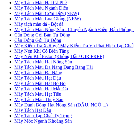
Máy Tách Màu Hạt Cà Phê
Máy Tách Màu Ngành Điều
Máy Tách Màu Cơm Dừa (NEW)
Máy Tách Màu Lúa Giống (NEW)
Máy tách màu đá - Bột đá
Máy Tách Màu Nông Sản - Chuyên Ngành Điều, Đậu Phộng, 
Cân Đóng Gói Bán Tự Động
Cân Đóng Gói Tự Động
Máy Kiểm Tra X-Ray ( Máy Kiểm Tra Và Phát Hiện Tạp Chất
Máy Nén Khí Có Biến Tầng
Máy Nén Khí Piston (Không Dầu/ OIR FREE)
Máy Tách Màu Hạt Nông Sản
Máy Tách Màu Đa Năng Dạng Băng Tải
Máy Tách Màu Đa Năng
Máy Tách Màu Hạt Đậu
Máy Tách Màu Hạt Bo Bo
Máy Tách Màu Hạt Mắc Ca
Máy Tách Màu Hạt Tiêu
Máy Tách Màu Thuỷ Sản
Máy Đánh Bóng Hạt Nông Sản (ĐẬU, NGÔ....)
Máy Tách Hạt Đậu
Máy Tách Tạp Chất Tỷ Trọng
Máy Móc Ngành Khoáng Sản