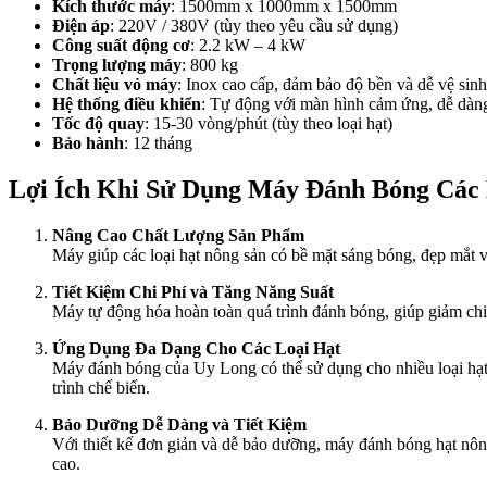
Kích thước máy
: 1500mm x 1000mm x 1500mm
Điện áp
: 220V / 380V (tùy theo yêu cầu sử dụng)
Công suất động cơ
: 2.2 kW – 4 kW
Trọng lượng máy
: 800 kg
Chất liệu vỏ máy
: Inox cao cấp, đảm bảo độ bền và dễ vệ sinh
Hệ thống điều khiển
: Tự động với màn hình cảm ứng, dễ dàng 
Tốc độ quay
: 15-30 vòng/phút (tùy theo loại hạt)
Bảo hành
: 12 tháng
Lợi Ích Khi Sử Dụng Máy Đánh Bóng Các 
Nâng Cao Chất Lượng Sản Phẩm
Máy giúp các loại hạt nông sản có bề mặt sáng bóng, đẹp mắt và
Tiết Kiệm Chi Phí và Tăng Năng Suất
Máy tự động hóa hoàn toàn quá trình đánh bóng, giúp giảm chi p
Ứng Dụng Đa Dạng Cho Các Loại Hạt
Máy đánh bóng của Uy Long có thể sử dụng cho nhiều loại hạt nô
trình chế biến.
Bảo Dưỡng Dễ Dàng và Tiết Kiệm
Với thiết kế đơn giản và dễ bảo dưỡng, máy đánh bóng hạt nông
cao.