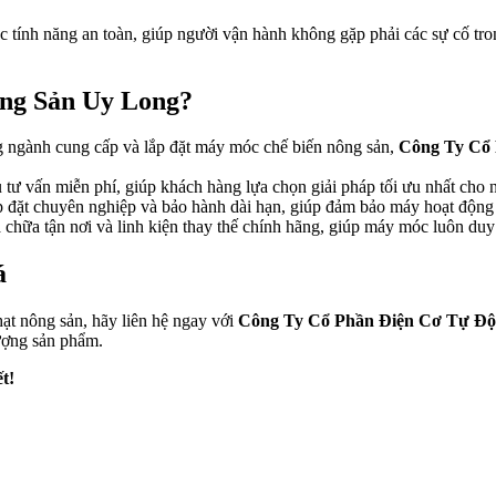
 tính năng an toàn, giúp người vận hành không gặp phải các sự cố tro
ng Sản Uy Long?
 ngành cung cấp và lắp đặt máy móc chế biến nông sản,
Công Ty Cổ
 tư vấn miễn phí, giúp khách hàng lựa chọn giải pháp tối ưu nhất cho 
 đặt chuyên nghiệp và bảo hành dài hạn, giúp đảm bảo máy hoạt động h
a chữa tận nơi và linh kiện thay thế chính hãng, giúp máy móc luôn duy t
á
hạt nông sản, hãy liên hệ ngay với
Công Ty Cổ Phần Điện Cơ Tự Đ
lượng sản phẩm.
t!