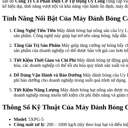
sản do
Công Ty Cổ Phần Điện Cơ Tự Động Uy Long
cung cấp và 
kế hiện đại, tính năng vượt trội và khả năng vận hành ổn định, máy
Tính Năng Nổi Bật Của Máy Đánh Bóng C
Công Nghệ Tiên Tiến
Máy đánh bóng hạt nông sản của Uy Long
sản phẩm. Công nghệ này giúp hạt trở nên sáng bóng, hấp dẫn 
Tăng Giá Trị Sản Phẩm
Máy giúp tăng cường sự bóng bẩy cho 
sản phẩm của doanh nghiệp có thể được bán với giá cao hơn trê
Tiết Kiệm Thời Gian và Chi Phí
Máy đánh bóng tự động giúp 
hóa, các doanh nghiệp có thể tối ưu hóa quy trình sản xuất và 
Dễ Dàng Vận Hành và Bảo Dưỡng
Máy đánh bóng của Uy Long
phí bảo dưỡng cho doanh nghiệp trong suốt quá trình sử dụng.
Tiết Kiệm Năng Lượng
Máy đánh bóng hạt nông sản được tran
doanh nghiệp mong muốn tiết kiệm chi phí điện năng và giảm 
Thông Số Kỹ Thuật Của Máy Đánh Bóng C
Model
: 5XPG-5
Công suất xử lý
: 200 – 1000 kg/h (tùy theo loại hạt và điều k