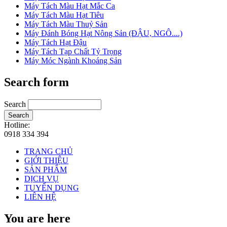
Máy Tách Màu Hạt Mắc Ca
Máy Tách Màu Hạt Tiêu
Máy Tách Màu Thuỷ Sản
Máy Đánh Bóng Hạt Nông Sản (ĐẬU, NGÔ....)
Máy Tách Hạt Đậu
Máy Tách Tạp Chất Tỷ Trọng
Máy Móc Ngành Khoáng Sản
Search form
Search
Search
Hotline:
0918 334 394
TRANG CHỦ
GIỚI THIỆU
SẢN PHẨM
DỊCH VỤ
TUYỂN DỤNG
LIÊN HỆ
You are here