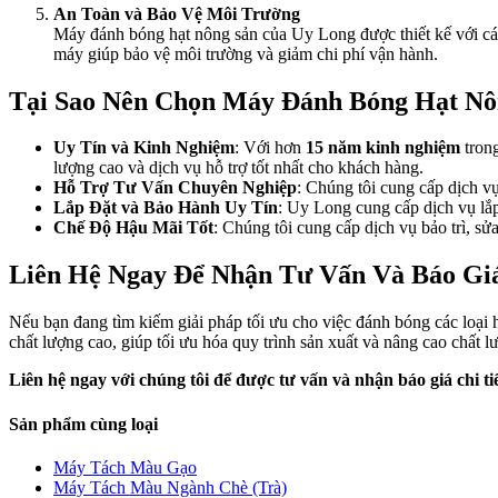
An Toàn và Bảo Vệ Môi Trường
Máy đánh bóng hạt nông sản của Uy Long được thiết kế với các
máy giúp bảo vệ môi trường và giảm chi phí vận hành.
Tại Sao Nên Chọn Máy Đánh Bóng Hạt Nô
Uy Tín và Kinh Nghiệm
: Với hơn
15 năm kinh nghiệm
trong
lượng cao và dịch vụ hỗ trợ tốt nhất cho khách hàng.
Hỗ Trợ Tư Vấn Chuyên Nghiệp
: Chúng tôi cung cấp dịch vụ
Lắp Đặt và Bảo Hành Uy Tín
: Uy Long cung cấp dịch vụ lắp
Chế Độ Hậu Mãi Tốt
: Chúng tôi cung cấp dịch vụ bảo trì, sử
Liên Hệ Ngay Để Nhận Tư Vấn Và Báo Gi
Nếu bạn đang tìm kiếm giải pháp tối ưu cho việc đánh bóng các loại 
chất lượng cao, giúp tối ưu hóa quy trình sản xuất và nâng cao chất 
Liên hệ ngay với chúng tôi để được tư vấn và nhận báo giá chi tiế
Sản phẩm cùng loại
Máy Tách Màu Gạo
Máy Tách Màu Ngành Chè (Trà)