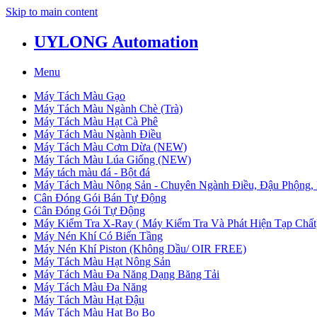
Skip to main content
UYLONG Automation
Menu
Máy Tách Màu Gạo
Máy Tách Màu Ngành Chè (Trà)
Máy Tách Màu Hạt Cà Phê
Máy Tách Màu Ngành Điều
Máy Tách Màu Cơm Dừa (NEW)
Máy Tách Màu Lúa Giống (NEW)
Máy tách màu đá - Bột đá
Máy Tách Màu Nông Sản - Chuyên Ngành Điều, Đậu Phộng, 
Cân Đóng Gói Bán Tự Động
Cân Đóng Gói Tự Động
Máy Kiểm Tra X-Ray ( Máy Kiểm Tra Và Phát Hiện Tạp Chất
Máy Nén Khí Có Biến Tầng
Máy Nén Khí Piston (Không Dầu/ OIR FREE)
Máy Tách Màu Hạt Nông Sản
Máy Tách Màu Đa Năng Dạng Băng Tải
Máy Tách Màu Đa Năng
Máy Tách Màu Hạt Đậu
Máy Tách Màu Hạt Bo Bo