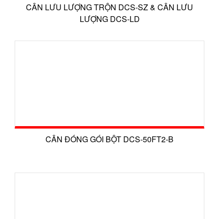
CÂN LƯU LƯỢNG TRỘN DCS-SZ & CÂN LƯU
LƯỢNG DCS-LD
CÂN ĐÓNG GÓI BỘT DCS-50FT2-B