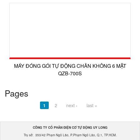
MÁY ĐÓNG GÓI TỰ ĐỘNG CHÂN KHÔNG 6 MẶT
QZB-700S
Pages
1
2
next ›
last »
CÔNG TY CỔ PHẦN ĐIỆN CƠ TỰ ĐỘNG UY LONG
Trụ sở: 353/42 Phạm Ngũ Lão, P.Phạm Ngũ Lão, Q.1, TP.HCM.