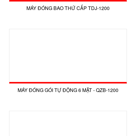
MÁY ĐÓNG BAO THỨ CẤP TDJ-1200
MÁY ĐÓNG GÓI TỰ ĐỘNG 6 MẶT - QZB-1200