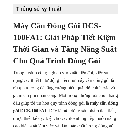
Thông số kỹ thuật
Máy Tách Màu Hạt Tiêu
Máy Tách Màu Thuỷ Sản
Máy Cân Đóng Gói DCS-
Máy Đánh Bóng Hạt Nông Sản (ĐẬU, NGÔ....)
100FA1: Giải Pháp Tiết Kiệm
Thời Gian và Tăng Năng Suất
Máy Tách Hạt Đậu
Cho Quá Trình Đóng Gói
Máy Tách Tạp Chất Tỷ Trọng
Trong ngành công nghiệp sản xuất hiện đại, việc sử
Máy Móc Ngành Khoáng Sản
dụng các thiết bị tự động hóa như máy cân đóng gói là
rất quan trọng để tăng cường hiệu quả, độ chính xác và
giảm chi phí nhân công. Một trong những lựa chọn hàng
đầu giúp tối ưu hóa quy trình đóng gói là
máy cân đóng
gói DCS-100FA1
. Đây là một dòng sản phẩm tiên tiến,
được thiết kế đặc biệt cho các doanh nghiệp muốn nâng
cao hiệu suất làm việc và đảm bảo chất lượng đóng gói