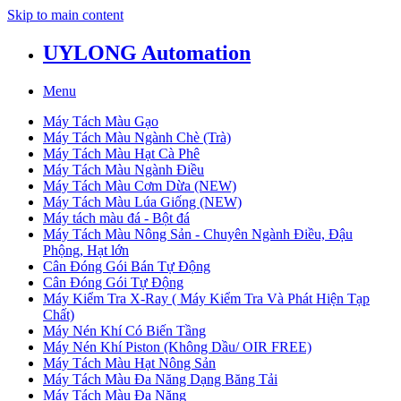
Skip to main content
UYLONG Automation
Menu
Máy Tách Màu Gạo
Máy Tách Màu Ngành Chè (Trà)
Máy Tách Màu Hạt Cà Phê
Máy Tách Màu Ngành Điều
Máy Tách Màu Cơm Dừa (NEW)
Máy Tách Màu Lúa Giống (NEW)
Máy tách màu đá - Bột đá
Máy Tách Màu Nông Sản - Chuyên Ngành Điều, Đậu
Phộng, Hạt lớn
Cân Đóng Gói Bán Tự Động
Cân Đóng Gói Tự Động
Máy Kiểm Tra X-Ray ( Máy Kiểm Tra Và Phát Hiện Tạp
Chất)
Máy Nén Khí Có Biến Tầng
Máy Nén Khí Piston (Không Dầu/ OIR FREE)
Máy Tách Màu Hạt Nông Sản
Máy Tách Màu Đa Năng Dạng Băng Tải
Máy Tách Màu Đa Năng