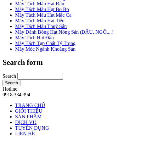
Máy Tách Màu Hạt Đậu
Máy Tách Màu Hạt Bo Bo
Máy Tách Màu Hạt Mắc Ca
Máy Tách Màu Hạt Tiêu
Máy Tách Màu Thuỷ Sản
Máy Đánh Bóng Hạt Nông Sản (ĐẬU, NGÔ....)
Máy Tách Hạt Đậu
Máy Tách Tạp Chất Tỷ Trọng
Máy Móc Ngành Khoáng Sản
Search form
Search
Search
Hotline:
0918 334 394
TRANG CHỦ
GIỚI THIỆU
SẢN PHẨM
DỊCH VỤ
TUYỂN DỤNG
LIÊN HỆ