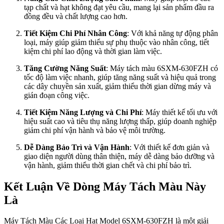
tạp chất và hạt không đạt yêu cầu, mang lại sản phẩm đầu ra
đồng đều và chất lượng cao hơn.
Tiết Kiệm Chi Phí Nhân Công
: Với khả năng tự động phân
loại, máy giúp giảm thiểu sự phụ thuộc vào nhân công, tiết
kiệm chi phí lao động và thời gian làm việc.
Tăng Cường Năng Suất
: Máy tách màu 6SXM-630FZH có
tốc độ làm việc nhanh, giúp tăng năng suất và hiệu quả trong
các dây chuyền sản xuất, giảm thiểu thời gian dừng máy và
gián đoạn công việc.
Tiết Kiệm Năng Lượng và Chi Phí
: Máy thiết kế tối ưu với
hiệu suất cao và tiêu thụ năng lượng thấp, giúp doanh nghiệp
giảm chi phí vận hành và bảo vệ môi trường.
Dễ Dàng Bảo Trì và Vận Hành
: Với thiết kế đơn giản và
giao diện người dùng thân thiện, máy dễ dàng bảo dưỡng và
vận hành, giảm thiểu thời gian chết và chi phí bảo trì.
Kết Luận Về Dòng Máy Tách Màu Này
Là
Máy Tách Màu Các Loại Hạt Model 6SXM-630FZH là một giải