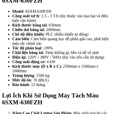
6SXM-630FZH
Model
: 6SXM-630FZH
Công suất xử lý
: 1,5 - 3 T/h (tùy thuộc vào loại hạt và điều
kiện vận hành)
Kích thước băng tải
: 630mm
Chiều dài băng tải
: 2000mm
Chế độ điều khiển
: PLC (Điều khiển tự động)
Cảm biến
: Cảm biến quang học độ phân giải cao, phát hiện
màu sắc chính xác
Tốc độ phân loại
: ≥99%
Chất liệu băng tải
: Thép không gỉ, bền và dễ vệ sinh
Điện áp
: 220V / 380V / 50Hz (tùy vào yêu cầu sử dụng)
Công suất động cơ
: 4 kW
Kích thước máy (D x R x C)
: 2500mm x 1500mm x
1600mm
Trọng lượng
: 1500 kg
Mức độ ồn
: 70 dB(A)
Bảo hành
: 12 tháng
Lợi Ích Khi Sử Dụng Máy Tách Màu
6SXM-630FZH
Nâng Cao Chất Lượng Sản Phẩm
: Máy giúp loại bỏ các