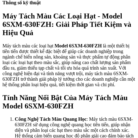
Thông số kỹ thuật
Máy Tách Màu Các Loại Hạt - Model
6SXM-630FZH: Giải Pháp Tiết Kiệm và
Hiệu Quả
Máy tách màu các loại hạt
Model 6SXM-630FZH
là một thiết bị
tiên tiến được thiết kế đặc biệt để giúp các doanh nghiệp trong
ngành chế biến nông sản, khoáng sản và thực phẩm tự động phân
loại các loại hạt theo màu sắc, giúp nâng cao chất lượng sản phẩm
đầu ra, giảm thiểu tạp chất và tối ưu hóa quá trình sản xuất. Với
công nghệ hiện đại và tính năng vượt trội, máy tách màu 6SXM-
630FZH trở thành giải pháp lý tưởng cho các doanh nghiệp cần một
hệ thống phân loại hiệu quả, tiết kiệm thời gian và chi phí.
Tính Năng Nổi Bật Của Máy Tách Màu
Model 6SXM-630FZH
Công Nghệ Tách Màu Quang Học
: Máy tách màu 6SXM-
630FZH sử dụng công nghệ quang học tiên tiến, giúp nhận
diện và phân loại các hạt theo màu sắc một cách chính xác.
Hệ thống cảm biến quang học độ phân giải cao đảm bảo tách