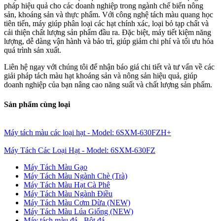
pháp hiệu quả cho các doanh nghiệp trong ngành chế biến nông
sản, khoáng sản và thực phẩm. Với công nghệ tách màu quang học
tiên tiến, máy giúp phân loại các hạt chính xác, loại bỏ tạp chất và
cải thiện chất lượng sản phẩm đầu ra. Đặc biệt, máy tiết kiệm năng
lượng, dễ dàng vận hành và bảo trì, giúp giảm chi phí và tối ưu hóa
quá trình sản xuất.
Liên hệ ngay với chúng tôi để nhận báo giá chi tiết và tư vấn về các
giải pháp tách màu hạt khoáng sản và nông sản hiệu quả, giúp
doanh nghiệp của bạn nâng cao năng suất và chất lượng sản phẩm.
Sản phẩm cùng loại
Máy tách màu các loại hạt - Model: 6SXM-630FZH+
Máy Tách Các Loại Hạt - Model: 6SXM-630FZ
Máy Tách Màu Gạo
Máy Tách Màu Ngành Chè (Trà)
Máy Tách Màu Hạt Cà Phê
Máy Tách Màu Ngành Điều
Máy Tách Màu Cơm Dừa (NEW)
Máy Tách Màu Lúa Giống (NEW)
Máy tách màu đá - Bột đá