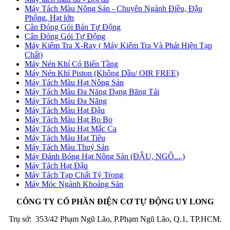
Máy Tách Màu Nông Sản - Chuyên Ngành Điều, Đậu
Phộng, Hạt lớn
Cân Đóng Gói Bán Tự Động
Cân Đóng Gói Tự Động
Máy Kiểm Tra X-Ray ( Máy Kiểm Tra Và Phát Hiện Tạp
Chất)
Máy Nén Khí Có Biến Tầng
Máy Nén Khí Piston (Không Dầu/ OIR FREE)
Máy Tách Màu Hạt Nông Sản
Máy Tách Màu Đa Năng Dạng Băng Tải
Máy Tách Màu Đa Năng
Máy Tách Màu Hạt Đậu
Máy Tách Màu Hạt Bo Bo
Máy Tách Màu Hạt Mắc Ca
Máy Tách Màu Hạt Tiêu
Máy Tách Màu Thuỷ Sản
Máy Đánh Bóng Hạt Nông Sản (ĐẬU, NGÔ....)
Máy Tách Hạt Đậu
Máy Tách Tạp Chất Tỷ Trọng
Máy Móc Ngành Khoáng Sản
CÔNG TY CỔ PHẦN ĐIỆN CƠ TỰ ĐỘNG UY LONG
Trụ sở: 353/42 Phạm Ngũ Lão, P.Phạm Ngũ Lão, Q.1, TP.HCM.