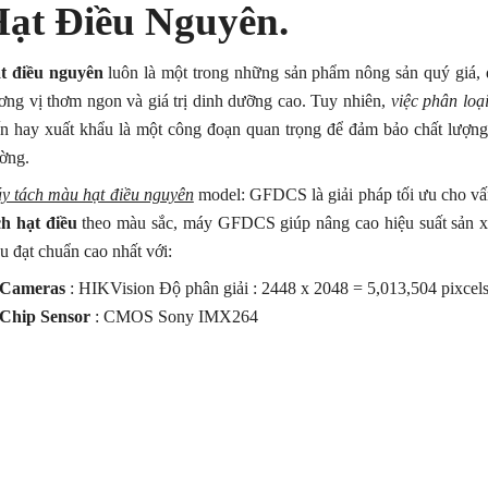
ạt Điều Nguyên.
t điều nguyên
luôn là một trong những sản phẩm nông sản quý giá, 
ơng vị thơm ngon và giá trị dinh dưỡng cao. Tuy nhiên,
việc phân loạ
ến hay xuất khẩu là một công đoạn quan trọng để đảm bảo chất lượng
ường.
y tách màu hạt điều nguyên
model: GFDCS là giải pháp tối ưu cho vấn
ch hạt điều
theo màu sắc, máy GFDCS giúp nâng cao hiệu suất sản xuấ
u đạt chuẩn cao nhất với:
Cameras
: HIKVision Độ phân giải : 2448 x 2048 = 5,013,504 pixcels
Chip Sensor
: CMOS Sony IMX264