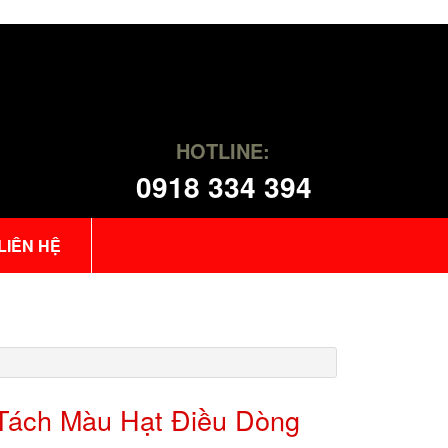
HOTLINE:
0918 334 394
LIÊN HỆ
Tách Màu Hạt Điều Dòng