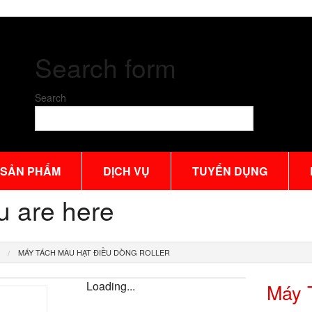
Search form
Search
SẢN PHẨM
DỊCH VỤ
TUYỂN DỤNG
u are here
MÁY TÁCH MÀU HẠT ĐIỀU DÒNG ROLLER
Loading...
Máy 