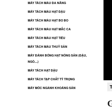
MÁY TÁCH MÀU ĐA NĂNG
MÁY TÁCH MÀU HẠT ĐẬU
MÁY TÁCH MÀU HẠT BO BO
MÁY TÁCH MÀU HẠT MẮC CA
MÁY TÁCH MÀU HẠT TIÊU
MÁY TÁCH MÀU THUỶ SẢN
MÁY ĐÁNH BÓNG HẠT NÔNG SẢN (ĐẬU,
NGÔ....)
MÁY TÁCH HẠT ĐẬU
MÁY TÁCH TẠP CHẤT TỶ TRỌNG
MÁY MÓC NGÀNH KHOÁNG SẢN