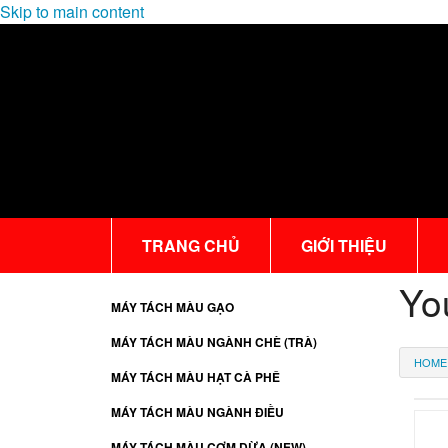
Skip to main content
TRANG CHỦ
GIỚI THIỆU
Yo
MÁY TÁCH MÀU GẠO
MÁY TÁCH MÀU NGÀNH CHÈ (TRÀ)
HOME
MÁY TÁCH MÀU HẠT CÀ PHÊ
MÁY TÁCH MÀU NGÀNH ĐIỀU
MÁY TÁCH MÀU CƠM DỪA (NEW)