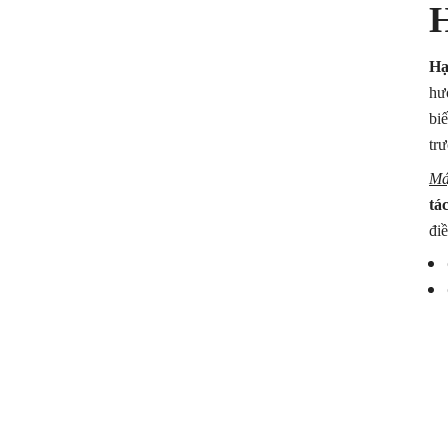
H
Hạ
hư
bi
tr
Má
tá
điề