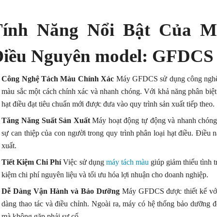
Tính Năng Nổi Bật Của 
Điều Nguyên model: GFDCS
Công Nghệ Tách Màu Chính Xác
Máy GFDCS sử dụng công nghệ qu
màu sắc một cách chính xác và nhanh chóng. Với khả năng phân biệt
hạt điều đạt tiêu chuẩn mới được đưa vào quy trình sản xuất tiếp theo.
Tăng Năng Suất Sản Xuất
Máy hoạt động tự động và nhanh chóng, g
sự can thiệp của con người trong quy trình phân loại hạt điều. Điều n
xuất.
Tiết Kiệm Chi Phí
Việc sử dụng
máy tách màu
giúp giảm thiểu tình tr
kiệm chi phí nguyên liệu và tối ưu hóa lợi nhuận cho doanh nghiệp.
Dễ Dàng Vận Hành và Bảo Dưỡng
Máy GFDCS được thiết kế với 
dàng thao tác và điều chỉnh. Ngoài ra, máy có hệ thống bảo dưỡng đơn
mà không gặp phải sự cố.