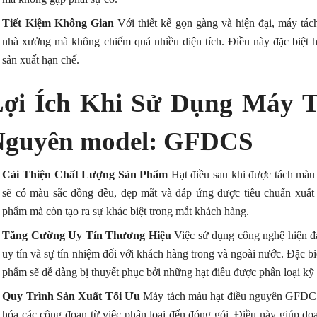
Tiết Kiệm Không Gian
Với thiết kế gọn gàng và hiện đại, máy tá
nhà xưởng mà không chiếm quá nhiều diện tích. Điều này đặc biệt h
sản xuất hạn chế.
ợi Ích Khi Sử Dụng Máy 
Nguyên model: GFDCS
Cải Thiện Chất Lượng Sản Phẩm
Hạt điều sau khi được tách mà
sẽ có màu sắc đồng đều, đẹp mắt và đáp ứng được tiêu chuẩn xuất k
phẩm mà còn tạo ra sự khác biệt trong mắt khách hàng.
Tăng Cường Uy Tín Thương Hiệu
Việc sử dụng công nghệ hiện đạ
uy tín và sự tín nhiệm đối với khách hàng trong và ngoài nước. Đặc b
phẩm sẽ dễ dàng bị thuyết phục bởi những hạt điều được phân loại kỹ
Quy Trình Sản Xuất Tối Ưu
Máy tách màu hạt điều nguyên
GFDCS g
hóa các công đoạn từ việc phân loại đến đóng gói. Điều này giúp do