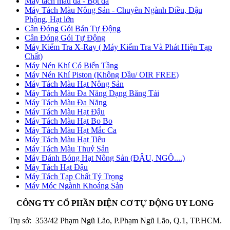
Máy tách màu đá - Bột đá
Máy Tách Màu Nông Sản - Chuyên Ngành Điều, Đậu
Phộng, Hạt lớn
Cân Đóng Gói Bán Tự Động
Cân Đóng Gói Tự Động
Máy Kiểm Tra X-Ray ( Máy Kiểm Tra Và Phát Hiện Tạp
Chất)
Máy Nén Khí Có Biến Tầng
Máy Nén Khí Piston (Không Dầu/ OIR FREE)
Máy Tách Màu Hạt Nông Sản
Máy Tách Màu Đa Năng Dạng Băng Tải
Máy Tách Màu Đa Năng
Máy Tách Màu Hạt Đậu
Máy Tách Màu Hạt Bo Bo
Máy Tách Màu Hạt Mắc Ca
Máy Tách Màu Hạt Tiêu
Máy Tách Màu Thuỷ Sản
Máy Đánh Bóng Hạt Nông Sản (ĐẬU, NGÔ....)
Máy Tách Hạt Đậu
Máy Tách Tạp Chất Tỷ Trọng
Máy Móc Ngành Khoáng Sản
CÔNG TY CỔ PHẦN ĐIỆN CƠ TỰ ĐỘNG UY LONG
Trụ sở: 353/42 Phạm Ngũ Lão, P.Phạm Ngũ Lão, Q.1, TP.HCM.