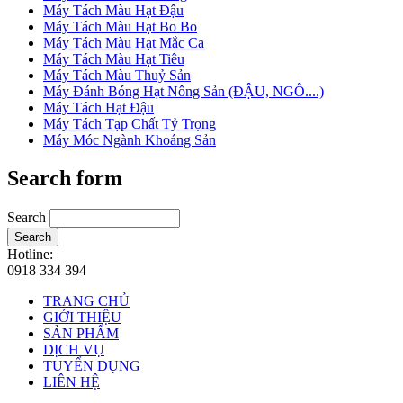
Máy Tách Màu Hạt Đậu
Máy Tách Màu Hạt Bo Bo
Máy Tách Màu Hạt Mắc Ca
Máy Tách Màu Hạt Tiêu
Máy Tách Màu Thuỷ Sản
Máy Đánh Bóng Hạt Nông Sản (ĐẬU, NGÔ....)
Máy Tách Hạt Đậu
Máy Tách Tạp Chất Tỷ Trọng
Máy Móc Ngành Khoáng Sản
Search form
Search
Search
Hotline:
0918 334 394
TRANG CHỦ
GIỚI THIỆU
SẢN PHẨM
DỊCH VỤ
TUYỂN DỤNG
LIÊN HỆ