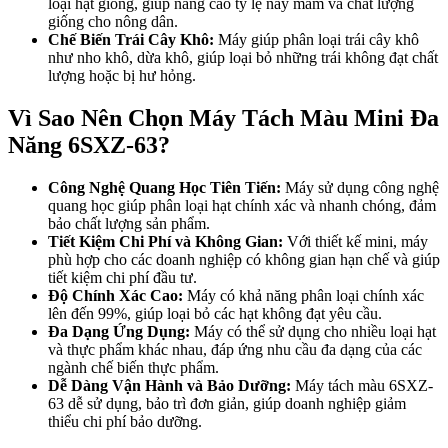
loại hạt giống, giúp nâng cao tỷ lệ nảy mầm và chất lượng
giống cho nông dân.
Chế Biến Trái Cây Khô:
Máy giúp phân loại trái cây khô
như nho khô, dừa khô, giúp loại bỏ những trái không đạt chất
lượng hoặc bị hư hỏng.
Vì Sao Nên Chọn Máy Tách Màu Mini Đa
Năng 6SXZ-63?
Công Nghệ Quang Học Tiên Tiến:
Máy sử dụng công nghệ
quang học giúp phân loại hạt chính xác và nhanh chóng, đảm
bảo chất lượng sản phẩm.
Tiết Kiệm Chi Phí và Không Gian:
Với thiết kế mini, máy
phù hợp cho các doanh nghiệp có không gian hạn chế và giúp
tiết kiệm chi phí đầu tư.
Độ Chính Xác Cao:
Máy có khả năng phân loại chính xác
lên đến 99%, giúp loại bỏ các hạt không đạt yêu cầu.
Đa Dạng Ứng Dụng:
Máy có thể sử dụng cho nhiều loại hạt
và thực phẩm khác nhau, đáp ứng nhu cầu đa dạng của các
ngành chế biến thực phẩm.
Dễ Dàng Vận Hành và Bảo Dưỡng:
Máy tách màu 6SXZ-
63 dễ sử dụng, bảo trì đơn giản, giúp doanh nghiệp giảm
thiểu chi phí bảo dưỡng.