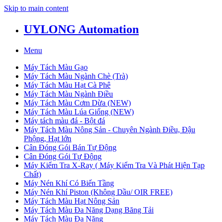
Skip to main content
UYLONG Automation
Menu
Máy Tách Màu Gạo
Máy Tách Màu Ngành Chè (Trà)
Máy Tách Màu Hạt Cà Phê
Máy Tách Màu Ngành Điều
Máy Tách Màu Cơm Dừa (NEW)
Máy Tách Màu Lúa Giống (NEW)
Máy tách màu đá - Bột đá
Máy Tách Màu Nông Sản - Chuyên Ngành Điều, Đậu
Phộng, Hạt lớn
Cân Đóng Gói Bán Tự Động
Cân Đóng Gói Tự Động
Máy Kiểm Tra X-Ray ( Máy Kiểm Tra Và Phát Hiện Tạp
Chất)
Máy Nén Khí Có Biến Tầng
Máy Nén Khí Piston (Không Dầu/ OIR FREE)
Máy Tách Màu Hạt Nông Sản
Máy Tách Màu Đa Năng Dạng Băng Tải
Máy Tách Màu Đa Năng