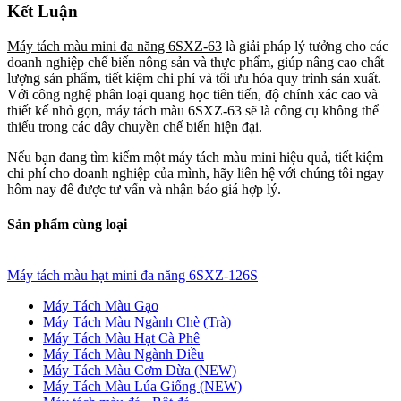
Kết Luận
Máy tách màu mini đa năng 6SXZ-63
là giải pháp lý tưởng cho các
doanh nghiệp chế biến nông sản và thực phẩm, giúp nâng cao chất
lượng sản phẩm, tiết kiệm chi phí và tối ưu hóa quy trình sản xuất.
Với công nghệ phân loại quang học tiên tiến, độ chính xác cao và
thiết kế nhỏ gọn, máy tách màu 6SXZ-63 sẽ là công cụ không thể
thiếu trong các dây chuyền chế biến hiện đại.
Nếu bạn đang tìm kiếm một máy tách màu mini hiệu quả, tiết kiệm
chi phí cho doanh nghiệp của mình, hãy liên hệ với chúng tôi ngay
hôm nay để được tư vấn và nhận báo giá hợp lý.
Sản phẩm cùng loại
Máy tách màu hạt mini đa năng 6SXZ-126S
Máy Tách Màu Gạo
Máy Tách Màu Ngành Chè (Trà)
Máy Tách Màu Hạt Cà Phê
Máy Tách Màu Ngành Điều
Máy Tách Màu Cơm Dừa (NEW)
Máy Tách Màu Lúa Giống (NEW)