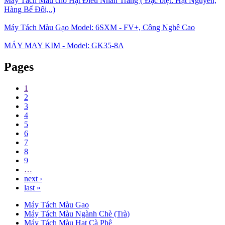
Máy Tách Màu cho Hạt Điều Nhân Trắng ( Đặc biệt: Hạt Nguyên,
Hàng Bể Đôi,..)
Máy Tách Màu Gạo Model: 6SXM - FV+, Công Nghê Cao
MÁY MAY KIM - Model: GK35-8A
Pages
1
2
3
4
5
6
7
8
9
…
next ›
last »
Máy Tách Màu Gạo
Máy Tách Màu Ngành Chè (Trà)
Máy Tách Màu Hạt Cà Phê