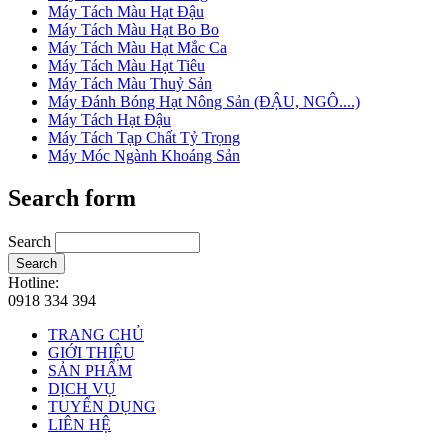
Máy Tách Màu Hạt Đậu
Máy Tách Màu Hạt Bo Bo
Máy Tách Màu Hạt Mắc Ca
Máy Tách Màu Hạt Tiêu
Máy Tách Màu Thuỷ Sản
Máy Đánh Bóng Hạt Nông Sản (ĐẬU, NGÔ....)
Máy Tách Hạt Đậu
Máy Tách Tạp Chất Tỷ Trọng
Máy Móc Ngành Khoáng Sản
Search form
Search
Search
Hotline:
0918 334 394
TRANG CHỦ
GIỚI THIỆU
SẢN PHẨM
DỊCH VỤ
TUYỂN DỤNG
LIÊN HỆ