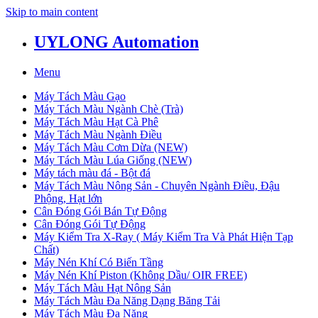
Skip to main content
UYLONG Automation
Menu
Máy Tách Màu Gạo
Máy Tách Màu Ngành Chè (Trà)
Máy Tách Màu Hạt Cà Phê
Máy Tách Màu Ngành Điều
Máy Tách Màu Cơm Dừa (NEW)
Máy Tách Màu Lúa Giống (NEW)
Máy tách màu đá - Bột đá
Máy Tách Màu Nông Sản - Chuyên Ngành Điều, Đậu
Phộng, Hạt lớn
Cân Đóng Gói Bán Tự Động
Cân Đóng Gói Tự Động
Máy Kiểm Tra X-Ray ( Máy Kiểm Tra Và Phát Hiện Tạp
Chất)
Máy Nén Khí Có Biến Tầng
Máy Nén Khí Piston (Không Dầu/ OIR FREE)
Máy Tách Màu Hạt Nông Sản
Máy Tách Màu Đa Năng Dạng Băng Tải
Máy Tách Màu Đa Năng