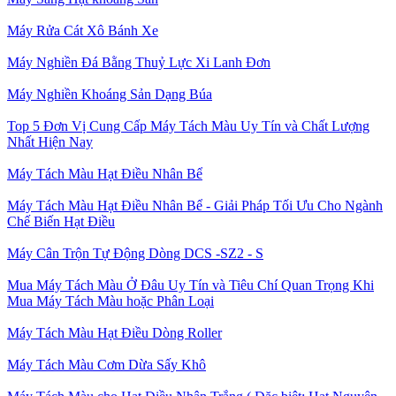
Máy Rửa Cát Xô Bánh Xe
Máy Nghiền Đá Bằng Thuỷ Lực Xi Lanh Đơn
Máy Nghiền Khoáng Sản Dạng Búa
Top 5 Đơn Vị Cung Cấp Máy Tách Màu Uy Tín và Chất Lượng
Nhất Hiện Nay
Máy Tách Màu Hạt Điều Nhân Bể
Máy Tách Màu Hạt Điều Nhân Bể - Giải Pháp Tối Ưu Cho Ngành
Chế Biến Hạt Điều
Máy Cân Trộn Tự Động Dòng DCS -SZ2 - S
Mua Máy Tách Màu Ở Đâu Uy Tín và Tiêu Chí Quan Trọng Khi
Mua Máy Tách Màu hoặc Phân Loại
Máy Tách Màu Hạt Điều Dòng Roller
Máy Tách Màu Cơm Dừa Sấy Khô