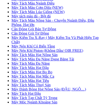
Máy Tách Màu Ngành Điều
Máy Tách Màu Cơm Dừa (NEW)
Máy Tách Màu Lúa Giống (NEW)
Máy tách màu đá - Bột đá
Máy Tách Màu Nông Sản - Chuyên Ngành Điều, Đậu
Phộng, Hạt lớn
Cân Đóng Gói Bán Tự Động
Cân Đóng Gói Tự Động
Máy Kiểm Tra X-Ray ( Máy Kiểm Tra Và Phát Hiện Tạp
Chất)
Máy Nén Khí Có Biến Tầng
Máy Nén Khí Piston (Không Dầu/ OIR FREE)
Máy Tách Màu Hạt Nông Sản
Máy Tách Màu Đa Năng Dạng Băng Tải
Máy Tách Màu Đa Năng
Máy Tách Màu Hạt Đậu
Máy Tách Màu Hạt Bo Bo
Máy Tách Màu Hạt Mắc Ca
Máy Tách Màu Hạt Tiêu
Máy Tách Màu Thuỷ Sản
Máy Đánh Bóng Hạt Nông Sản (ĐẬU, NGÔ....)
Máy Tách Hạt Đậu
Máy Tách Tạp Chất Tỷ Trọng
Máy Móc Ngành Khoáng Sản