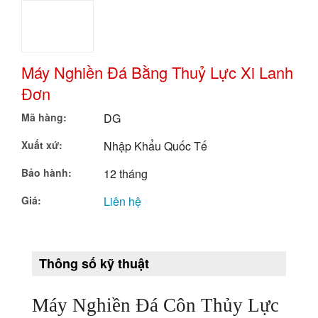
Cân Đóng Gói Tự Động
Máy Kiểm Tra X-Ray ( Máy Kiểm Tra Và Phát Hiện Tạp Chất)
Máy Nghiền Đá Bằng Thuỷ Lực Xi Lanh
Đơn
Máy Nén Khí Có Biến Tầng
Mã hàng:
DG
Máy Nén Khí Piston (Không Dầu/ OIR FREE)
Xuất xứ:
Nhập Khẩu Quốc Tế
Máy Tách Màu Hạt Nông Sản
Bảo hành:
12 tháng
Máy Tách Màu Đa Năng Dạng Băng Tải
Giá:
Liên hệ
Máy Tách Màu Đa Năng
Máy Tách Màu Hạt Đậu
Thông số kỹ thuật
Máy Tách Màu Hạt Bo Bo
Máy Nghiền Đá Côn Thủy Lực
Máy Tách Màu Hạt Mắc Ca