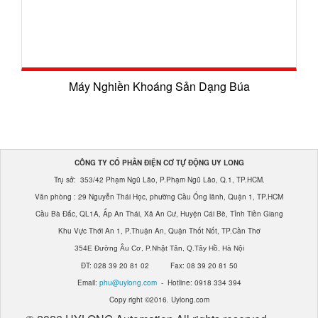
Máy Nghiền Khoáng Sản Dạng Búa
CÔNG TY CỔ PHẦN ĐIỆN CƠ TỰ ĐỘNG UY LONG
Trụ sở: 353/42 Phạm Ngũ Lão, P.Phạm Ngũ Lão, Q.1, TP.HCM.
Văn phòng : 29 Nguyễn Thái Học, phường Cầu Ống lãnh, Quận 1, TP.HCM
Cầu Bà Đắc, QL1A, Ấp An Thái, Xã An Cư, Huyện Cái Bè, Tỉnh Tiền Giang
Khu Vực Thới An 1, P.Thuận An, Quận Thốt Nốt, TP.Cần Thơ
354E Đường Âu Cơ, P.Nhật Tân, Q.Tây Hồ, Hà Nội
ĐT: 028 39 20 81 02 Fax: 08 39 20 81 50
Email:
phu@uylong.com
- Hotline: 0918 334 394
Copy right ©2016. Uylong.com