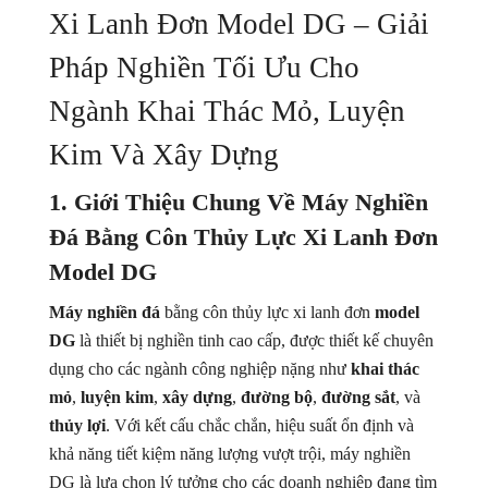
Xi Lanh Đơn Model DG – Giải
Máy Tách Màu Hạt Tiêu
Pháp Nghiền Tối Ưu Cho
Máy Tách Màu Thuỷ Sản
Ngành Khai Thác Mỏ, Luyện
Máy Đánh Bóng Hạt Nông Sản (ĐẬU, NGÔ....)
Kim Và Xây Dựng
Máy Tách Hạt Đậu
1. Giới Thiệu Chung Về Máy Nghiền
Máy Tách Tạp Chất Tỷ Trọng
Đá Bằng Côn Thủy Lực Xi Lanh Đơn
Model DG
Máy Móc Ngành Khoáng Sản
Máy nghiền đá
bằng côn thủy lực xi lanh đơn
model
DG
là thiết bị nghiền tinh cao cấp, được thiết kế chuyên
dụng cho các ngành công nghiệp nặng như
khai thác
mỏ
,
luyện kim
,
xây dựng
,
đường bộ
,
đường sắt
, và
thủy lợi
. Với kết cấu chắc chắn, hiệu suất ổn định và
khả năng tiết kiệm năng lượng vượt trội, máy nghiền
DG là lựa chọn lý tưởng cho các doanh nghiệp đang tìm