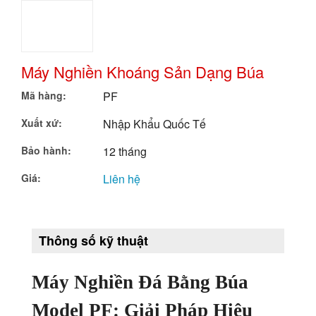
Cân Đóng Gói Tự Động
Máy Kiểm Tra X-Ray ( Máy Kiểm Tra Và Phát Hiện Tạp Chất)
Máy Nghiền Khoáng Sản Dạng Búa
Máy Nén Khí Có Biến Tầng
Mã hàng:
PF
Máy Nén Khí Piston (Không Dầu/ OIR FREE)
Xuất xứ:
Nhập Khẩu Quốc Tế
Bảo hành:
12 tháng
Máy Tách Màu Hạt Nông Sản
Giá:
Liên hệ
Máy Tách Màu Đa Năng Dạng Băng Tải
Máy Tách Màu Đa Năng
Thông số kỹ thuật
Máy Tách Màu Hạt Đậu
Máy Tách Màu Hạt Bo Bo
Máy Nghiền Đá Bằng Búa
Máy Tách Màu Hạt Mắc Ca
Model PF: Giải Pháp Hiệu