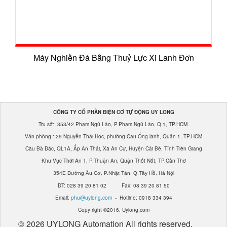
Máy Nghiền Đá Bằng Thuỷ Lực Xi Lanh Đơn
CÔNG TY CỔ PHẦN ĐIỆN CƠ TỰ ĐỘNG UY LONG
Trụ sở: 353/42 Phạm Ngũ Lão, P.Phạm Ngũ Lão, Q.1, TP.HCM.
Văn phòng : 29 Nguyễn Thái Học, phường Cầu Ống lãnh, Quận 1, TP.HCM
Cầu Bà Đắc, QL1A, Ấp An Thái, Xã An Cư, Huyện Cái Bè, Tỉnh Tiền Giang
Khu Vực Thới An 1, P.Thuận An, Quận Thốt Nốt, TP.Cần Thơ
354E Đường Âu Cơ, P.Nhật Tân, Q.Tây Hồ, Hà Nội
ĐT: 028 39 20 81 02 Fax: 08 39 20 81 50
Email:
phu@uylong.com
- Hotline: 0918 334 394
Copy right ©2016. Uylong.com
© 2026 UYLONG Automation All rights reserved.