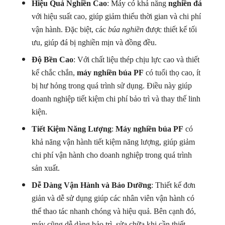
Hiệu Quả Nghiền Cao
: Máy có khả năng
nghiền đá
với hiệu suất cao, giúp giảm thiểu thời gian và chi phí
vận hành. Đặc biệt, các
búa nghiền
được thiết kế tối
ưu, giúp đá bị nghiền mịn và đồng đều.
Độ Bền Cao
: Với chất liệu thép chịu lực cao và thiết
kế chắc chắn,
máy nghiền búa PF
có tuổi thọ cao, ít
bị hư hỏng trong quá trình sử dụng. Điều này giúp
doanh nghiệp tiết kiệm chi phí bảo trì và thay thế linh
kiện.
Tiết Kiệm Năng Lượng
:
Máy nghiền búa PF
có
khả năng vận hành tiết kiệm năng lượng, giúp giảm
chi phí vận hành cho doanh nghiệp trong quá trình
sản xuất.
Dễ Dàng Vận Hành và Bảo Dưỡng
: Thiết kế đơn
giản và dễ sử dụng giúp các nhân viên vận hành có
thể thao tác nhanh chóng và hiệu quả. Bên cạnh đó,
máy cũng dễ dàng bảo trì, sửa chữa khi cần thiết.