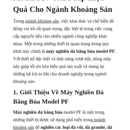
Quả Cho Ngành Khoáng Sản
Máy Tách Màu Hạt Tiêu
Trong
ngành khoáng sản
, việc khai thác và chế biến đá
Máy Tách Màu Thuỷ Sản
đóng vai trò rất quan trọng, đặc biệt là trong việc cung
Máy Đánh Bóng Hạt Nông Sản (ĐẬU, NGÔ....)
cấp nguyên liệu cho nhiều ngành công nghiệp khác
nhau. Một trong những thiết bị quan trọng trong quy
Máy Tách Hạt Đậu
trình này chính là
máy nghiền đá bằng búa model PF
.
Với thiết kế đặc biệt và tính năng vượt trội, dòng máy
Máy Tách Tạp Chất Tỷ Trọng
này giúp tối ưu hóa hiệu quả sản xuất và mang lại
Máy Móc Ngành Khoáng Sản
những lợi ích to lớn cho doanh nghiệp trong
ngành
khoáng sản.
1. Giới Thiệu Về Máy Nghiền Đá
Bằng Búa Model PF
Máy nghiền đá bằng búa
model PF là một trong
những thiết bị được sử dụng phổ biến trong
ngành
khoáng sản
để
nghiền các loại đá vôi, đá granite, đá