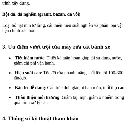
trình xây dựng.
Bột đá, đá nghiền (granit, bazan, đá vôi)
Loại bỏ hạt mịn lơ lửng, cải thiện hiệu suất nghiền và phân loại vật
liệu chính xác hơn.
3. Ưu điểm vượt trội của máy rửa cát bánh xe
Tiết kiệm nước
: Thiết kế tuần hoàn giúp tái sử dụng nước,
giảm chi phí vận hành.
Hiệu suất cao
: Tốc độ rửa nhanh, năng suất lên tới 100-300
tấn/giờ.
Bảo trì dễ dàng
: Cấu trúc đơn giản, ít hao mòn, tuổi thọ cao.
Thân thiện môi trường
: Giảm bụi mịn, giảm ô nhiễm trong
quá trình xử lý cát.
4. Thông số kỹ thuật tham khảo