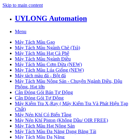
Skip to main content
UYLONG Automation
Menu
Máy Tách Màu Gạo
Máy Tách Màu Ngành Chè (Trà)
Máy Tách Màu Hạt Cà Phê
Máy Tách Màu Ngành Điều
Máy Tách Màu Cơm Dừa (NEW)
Máy Tách Màu Lúa Giống (NEW)
Máy tách màu đá - Bột đá
Máy Tách Màu Nông Sản - Chuyên Ngành Điều, Đậu
Phộng, Hạt lớn
Cân Đóng Gói Bán Tự Động
Cân Đóng Gói Tự Động
Máy Kiểm Tra X-Ray ( Máy Kiểm Tra Và Phát Hiện Tạp
Chất)
Máy Nén Khí Có Biến Tầng
Máy Nén Khí Piston (Không Dầu/ OIR FREE)
Máy Tách Màu Hạt Nông Sản
Máy Tách Màu Đa Năng Dạng Băng Tải
Máy Tách Màu Đa Năng