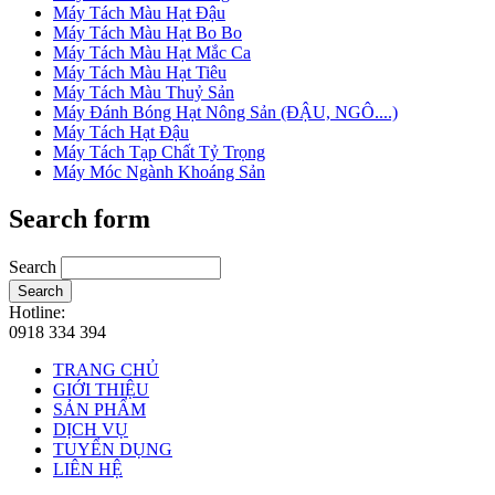
Máy Tách Màu Hạt Đậu
Máy Tách Màu Hạt Bo Bo
Máy Tách Màu Hạt Mắc Ca
Máy Tách Màu Hạt Tiêu
Máy Tách Màu Thuỷ Sản
Máy Đánh Bóng Hạt Nông Sản (ĐẬU, NGÔ....)
Máy Tách Hạt Đậu
Máy Tách Tạp Chất Tỷ Trọng
Máy Móc Ngành Khoáng Sản
Search form
Search
Search
Hotline:
0918 334 394
TRANG CHỦ
GIỚI THIỆU
SẢN PHẨM
DỊCH VỤ
TUYỂN DỤNG
LIÊN HỆ