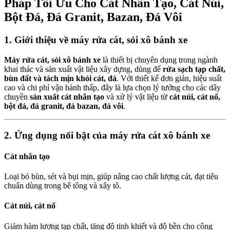
Pháp Tối Ưu Cho Cát Nhân Tạo, Cát Núi,
Bột Đá, Đá Granit, Bazan, Đá Vôi
1. Giới thiệu về máy rửa cát, sỏi xô bánh xe
Máy rửa cát, sỏi xô bánh xe
là thiết bị chuyên dụng trong ngành
khai thác và sản xuất vật liệu xây dựng, dùng để
rửa sạch tạp chất,
bùn đất và tách mịn khỏi cát, đá
. Với thiết kế đơn giản, hiệu suất
cao và chi phí vận hành thấp, đây là lựa chọn lý tưởng cho các dây
chuyền
sản xuất cát nhân tạo
và xử lý vật liệu từ
cát núi, cát nổ,
bột đá, đá granit, đá bazan, đá vôi
.
2. Ứng dụng nổi bật của máy rửa cát xô bánh xe
Cát nhân tạo
Loại bỏ bùn, sét và bụi mịn, giúp nâng cao chất lượng cát, đạt tiêu
chuẩn dùng trong bê tông và xây tô.
Cát núi, cát nổ
Giảm hàm lượng tạp chất, tăng độ tinh khiết và độ bền cho công