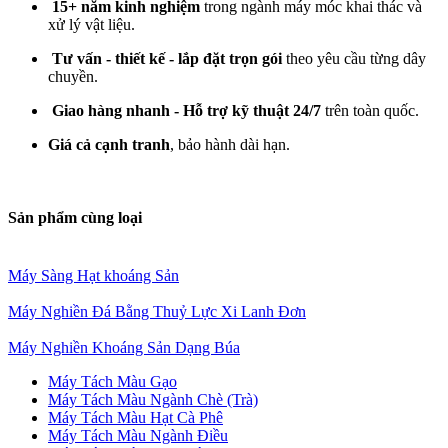
15+ năm kinh nghiệm
trong ngành máy móc khai thác và
xử lý vật liệu.
Tư vấn - thiết kế - lắp đặt trọn gói
theo yêu cầu từng dây
chuyền.
Giao hàng nhanh - Hỗ trợ kỹ thuật 24/7
trên toàn quốc.
Giá cả cạnh tranh
, bảo hành dài hạn.
Sản phẩm cùng loại
Máy Sàng Hạt khoáng Sản
Máy Nghiền Đá Bằng Thuỷ Lực Xi Lanh Đơn
Máy Nghiền Khoáng Sản Dạng Búa
Máy Tách Màu Gạo
Máy Tách Màu Ngành Chè (Trà)
Máy Tách Màu Hạt Cà Phê
Máy Tách Màu Ngành Điều