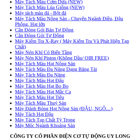
Máy Tách Màu Cơm Dừa (NEW)
Máy Tách Màu Lúa Giống (NEW)
Máy tách màu đá - Bột đá
Máy Tách Màu Nông Sản - Chuyên Ngành Điều, Đậu
Phộng, Hạt lớn
Cân Đóng Gói Bán Tự Động
Cân Đóng Gói Tự Động
Máy Kiểm Tra X-Ray ( Máy Kiểm Tra Và Phát Hiện Tạp
Chất)
Máy Nén Khí Có Biến Tầng
Máy Nén Khí Piston (Không Dầu/ OIR FREE)
Máy Tách Màu Hạt Nông Sản
Máy Tách Màu Đa Năng Dạng Băng Tải
Máy Tách Màu Đa Năng
Máy Tách Màu Hạt Đậu
Máy Tách Màu Hạt Bo Bo
Máy Tách Màu Hạt Mắc Ca
Máy Tách Màu Hạt Tiêu
Máy Tách Màu Thuỷ Sản
Máy Đánh Bóng Hạt Nông Sản (ĐẬU, NGÔ....)
Máy Tách Hạt Đậu
Máy Tách Tạp Chất Tỷ Trọng
Máy Móc Ngành Khoáng Sản
CÔNG TY CỔ PHẦN ĐIỆN CƠ TỰ ĐỘNG UY LONG