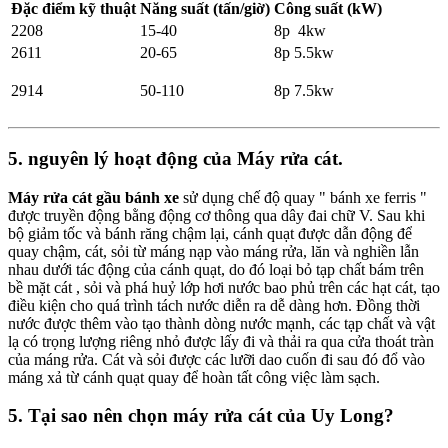
Đặc điểm kỹ thuật
Năng suất (tấn/giờ)
Công suất (kW)
2208
15-40
8p 4kw
2611
20-65
8p 5.5kw
2914
50-110
8p 7.5kw
5. nguyên lý hoạt động của Máy rửa cát.
Máy rửa cát gầu bánh xe
sử dụng chế độ quay " bánh xe ferris "
được truyền động bằng động cơ thông qua dây đai chữ V. Sau khi
bộ giảm tốc và bánh răng chậm lại, cánh quạt được dẫn động để
quay chậm, cát, sỏi từ máng nạp vào máng rửa, lăn và nghiền lẫn
nhau dưới tác động của cánh quạt, do đó loại bỏ tạp chất bám trên
bề mặt cát , sỏi và phá huỷ lớp hơi nước bao phủ trên các hạt cát, tạo
điều kiện cho quá trình tách nước diễn ra dễ dàng hơn. Đồng thời
nước được thêm vào tạo thành dòng nước mạnh, các tạp chất và vật
lạ có trọng lượng riêng nhỏ được lấy đi và thải ra qua cửa thoát tràn
của máng rửa. Cát và sỏi được các lưỡi dao cuốn đi sau đó đổ vào
máng xả từ cánh quạt quay để hoàn tất công việc làm sạch.
5. Tại sao nên chọn máy rửa cát của Uy Long?