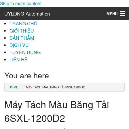
Skip to main content
UYLONG Automation
MENU
TRANG CHỦ
Máy Tách Màu Gạo
GIỚI THIỆU
SẢN PHẨM
Máy Tách Màu Ngành Chè (Trà)
DỊCH VỤ
Máy Tách Màu Hạt Cà Phê
TUYỂN DỤNG
LIÊN HỆ
Máy Tách Màu Ngành Điều
You are here
Máy Tách Màu Cơm Dừa (NEW)
HOME
MÁY TÁCH MÀU BĂNG TẢI 6SXL-1200D2
Máy Tách Màu Lúa Giống (NEW)
Máy Tách Màu Băng Tải
Máy tách màu đá - Bột đá
6SXL-1200D2
Máy Tách Màu Nông Sản - Chuyên Ngành Điều, Đậu Phộng, Hạt lớn
Cân Đóng Gói Bán Tự Động