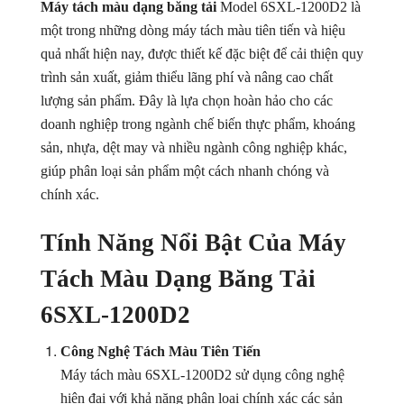
Máy tách màu dạng băng tải
Model 6SXL-1200D2 là
Máy Tách Màu Hạt Tiêu
một trong những dòng máy tách màu tiên tiến và hiệu
quả nhất hiện nay, được thiết kế đặc biệt để cải thiện quy
Máy Tách Màu Thuỷ Sản
trình sản xuất, giảm thiểu lãng phí và nâng cao chất
lượng sản phẩm. Đây là lựa chọn hoàn hảo cho các
Máy Đánh Bóng Hạt Nông Sản (ĐẬU, NGÔ....)
doanh nghiệp trong ngành chế biến thực phẩm, khoáng
Máy Tách Hạt Đậu
sản, nhựa, dệt may và nhiều ngành công nghiệp khác,
giúp phân loại sản phẩm một cách nhanh chóng và
Máy Tách Tạp Chất Tỷ Trọng
chính xác.
Máy Móc Ngành Khoáng Sản
Tính Năng Nổi Bật Của Máy
Tách Màu Dạng Băng Tải
6SXL-1200D2
Công Nghệ Tách Màu Tiên Tiến
Máy tách màu 6SXL-1200D2 sử dụng công nghệ
hiện đại với khả năng phân loại chính xác các sản