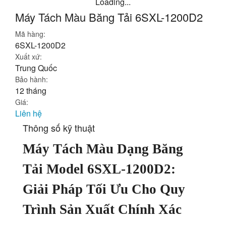
Loading...
Máy Tách Màu Băng Tải 6SXL-1200D2
Cân Đóng Gói Tự Động
Mã hàng:
Máy Kiểm Tra X-Ray ( Máy Kiểm Tra Và Phát Hiện Tạp Chất)
6SXL-1200D2
Xuất xứ:
Máy Nén Khí Có Biến Tầng
Trung Quốc
Bảo hành:
Máy Nén Khí Piston (Không Dầu/ OIR FREE)
12 tháng
Giá:
Máy Tách Màu Hạt Nông Sản
Liên hệ
Thông số kỹ thuật
Máy Tách Màu Đa Năng Dạng Băng Tải
Máy Tách Màu Dạng Băng
Máy Tách Màu Đa Năng
Tải Model 6SXL-1200D2:
Máy Tách Màu Hạt Đậu
Giải Pháp Tối Ưu Cho Quy
Máy Tách Màu Hạt Bo Bo
Trình Sản Xuất Chính Xác
Máy Tách Màu Hạt Mắc Ca