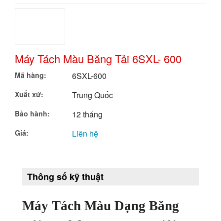
Cân Đóng Gói Tự Động
Máy Kiểm Tra X-Ray ( Máy Kiểm Tra Và Phát Hiện Tạp Chất)
Máy Tách Màu Băng Tải 6SXL- 600
Máy Nén Khí Có Biến Tầng
Mã hàng:
6SXL-600
Máy Nén Khí Piston (Không Dầu/ OIR FREE)
Xuất xứ:
Trung Quốc
Máy Tách Màu Hạt Nông Sản
Bảo hành:
12 tháng
Máy Tách Màu Đa Năng Dạng Băng Tải
Giá:
Liên hệ
Máy Tách Màu Đa Năng
Máy Tách Màu Hạt Đậu
Thông số kỹ thuật
Máy Tách Màu Hạt Bo Bo
Máy Tách Màu Dạng Băng
Máy Tách Màu Hạt Mắc Ca