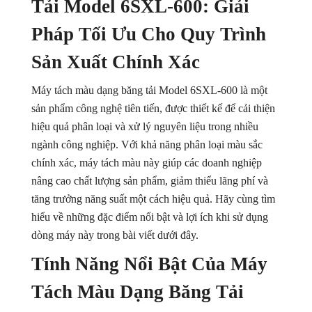
Tải Model 6SXL-600: Giải
Máy Tách Màu Hạt Tiêu
Pháp Tối Ưu Cho Quy Trình
Máy Tách Màu Thuỷ Sản
Sản Xuất Chính Xác
Máy Đánh Bóng Hạt Nông Sản (ĐẬU, NGÔ....)
Máy tách màu dạng băng tải Model 6SXL-600 là một
sản phẩm công nghệ tiên tiến, được thiết kế để cải thiện
Máy Tách Hạt Đậu
hiệu quả phân loại và xử lý nguyên liệu trong nhiều
Máy Tách Tạp Chất Tỷ Trọng
ngành công nghiệp. Với khả năng phân loại màu sắc
chính xác, máy tách màu này giúp các doanh nghiệp
Máy Móc Ngành Khoáng Sản
nâng cao chất lượng sản phẩm, giảm thiểu lãng phí và
tăng trưởng năng suất một cách hiệu quả. Hãy cùng tìm
hiểu về những đặc điểm nổi bật và lợi ích khi sử dụng
dòng máy này trong bài viết dưới đây.
Tính Năng Nổi Bật Của Máy
Tách Màu Dạng Băng Tải