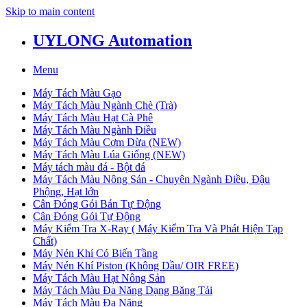
Skip to main content
UYLONG Automation
Menu
Máy Tách Màu Gạo
Máy Tách Màu Ngành Chè (Trà)
Máy Tách Màu Hạt Cà Phê
Máy Tách Màu Ngành Điều
Máy Tách Màu Cơm Dừa (NEW)
Máy Tách Màu Lúa Giống (NEW)
Máy tách màu đá - Bột đá
Máy Tách Màu Nông Sản - Chuyên Ngành Điều, Đậu
Phộng, Hạt lớn
Cân Đóng Gói Bán Tự Động
Cân Đóng Gói Tự Động
Máy Kiểm Tra X-Ray ( Máy Kiểm Tra Và Phát Hiện Tạp
Chất)
Máy Nén Khí Có Biến Tầng
Máy Nén Khí Piston (Không Dầu/ OIR FREE)
Máy Tách Màu Hạt Nông Sản
Máy Tách Màu Đa Năng Dạng Băng Tải
Máy Tách Màu Đa Năng