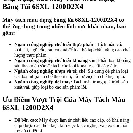
Băng Tải 6SXL-1200D2X4
Máy tách màu dạng băng tải 6SXL-1200D2X4 có
thể ứng dụng trong nhiều lĩnh vực khác nhau, bao
gồm:
Ngành công nghiệp chế biến thực phẩm
: Tách màu các
loại hạt, ngũ cốc, rau củ quả để loại bỏ tạp chất, nâng cao chất
lượng thực phẩm.
Ngành công nghiệp chế biến khoáng sản
: Phân loại khoáng
sản theo màu sắc để tách các loại khoáng chất có giá trị.
Ngành công nghiệp nhựa và tái chế
: Sử dụng để phân loại
các loại nhựa tái chế theo màu, hỗ trợ việc tái chế hiệu quả.
Ngành công nghiệp dệt may
: Tách màu trong quá trình sản
xuất vải, giúp loại bỏ các sản phẩm lỗi.
Ưu Điểm Vượt Trội Của Máy Tách Màu
6SXL-1200D2X4
Độ bền cao
: Máy được làm từ chất liệu cao cấp, có khả năng
chịu được các điều kiện làm việc khắc nghiệt và kéo dài tuổi
thọ của thiết bị.