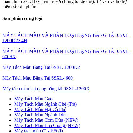
màu chính xác. Hãy liên hệ với chúng tôi để được tư vấn và hỗ trợ
thêm về sản phẩm!
Sản phẩm cùng loại
MÁY TÁCH MÀU VÀ PHẦN LOẠI DẠNG BĂNG TẢI 6SXL-
1200D2X4H
MÁY TÁCH MÀU VÀ PHÂN LOẠI DẠNG BĂNG TẢI 6SXL-
600SX
Máy Tách Màu Băng Tải 6SXL-1200D2
Máy Tách Màu Băng Tải 6SXL- 600
Máy tách màu hạt dạng băng tải 6SXL-1200X
Máy Tách Màu Gạo
Máy Tách Màu Ngành Chè (Trà)
Máy Tách Màu Hạt Cà Phê
Máy Tách Màu Ngành Điều
Máy Tách Màu Cơm Dừa (NEW)
Máy Tách Màu Lúa Giống (NEW)
Máy tách màu đá - Bột đá