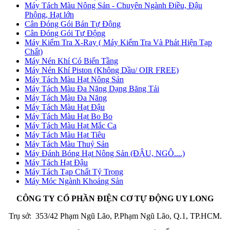
Máy Tách Màu Nông Sản - Chuyên Ngành Điều, Đậu
Phộng, Hạt lớn
Cân Đóng Gói Bán Tự Động
Cân Đóng Gói Tự Động
Máy Kiểm Tra X-Ray ( Máy Kiểm Tra Và Phát Hiện Tạp
Chất)
Máy Nén Khí Có Biến Tầng
Máy Nén Khí Piston (Không Dầu/ OIR FREE)
Máy Tách Màu Hạt Nông Sản
Máy Tách Màu Đa Năng Dạng Băng Tải
Máy Tách Màu Đa Năng
Máy Tách Màu Hạt Đậu
Máy Tách Màu Hạt Bo Bo
Máy Tách Màu Hạt Mắc Ca
Máy Tách Màu Hạt Tiêu
Máy Tách Màu Thuỷ Sản
Máy Đánh Bóng Hạt Nông Sản (ĐẬU, NGÔ....)
Máy Tách Hạt Đậu
Máy Tách Tạp Chất Tỷ Trọng
Máy Móc Ngành Khoáng Sản
CÔNG TY CỔ PHẦN ĐIỆN CƠ TỰ ĐỘNG UY LONG
Trụ sở: 353/42 Phạm Ngũ Lão, P.Phạm Ngũ Lão, Q.1, TP.HCM.