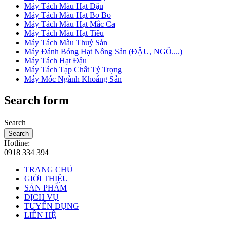
Máy Tách Màu Hạt Đậu
Máy Tách Màu Hạt Bo Bo
Máy Tách Màu Hạt Mắc Ca
Máy Tách Màu Hạt Tiêu
Máy Tách Màu Thuỷ Sản
Máy Đánh Bóng Hạt Nông Sản (ĐẬU, NGÔ....)
Máy Tách Hạt Đậu
Máy Tách Tạp Chất Tỷ Trọng
Máy Móc Ngành Khoáng Sản
Search form
Search
Search
Hotline:
0918 334 394
TRANG CHỦ
GIỚI THIỆU
SẢN PHẨM
DỊCH VỤ
TUYỂN DỤNG
LIÊN HỆ