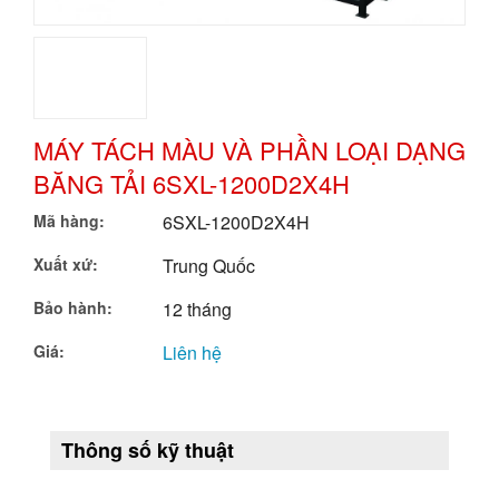
Cân Đóng Gói Tự Động
Máy Kiểm Tra X-Ray ( Máy Kiểm Tra Và Phát Hiện Tạp Chất)
Máy Nén Khí Có Biến Tầng
MÁY TÁCH MÀU VÀ PHẦN LOẠI DẠNG
BĂNG TẢI 6SXL-1200D2X4H
Máy Nén Khí Piston (Không Dầu/ OIR FREE)
Mã hàng:
6SXL-1200D2X4H
Máy Tách Màu Hạt Nông Sản
Xuất xứ:
Trung Quốc
Máy Tách Màu Đa Năng Dạng Băng Tải
Bảo hành:
12 tháng
Máy Tách Màu Đa Năng
Giá:
Liên hệ
Máy Tách Màu Hạt Đậu
Máy Tách Màu Hạt Bo Bo
Thông số kỹ thuật
Máy Tách Màu Hạt Mắc Ca