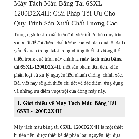
Máy Tách Màu Băng Tải 6SXL-
Máy Tách Màu Hạt Tiêu
1200D2X4H: Giải Pháp Tối Ưu Cho
Quy Trình Sản Xuất Chất Lượng Cao
Máy Tách Màu Thuỷ Sản
Trong ngành sản xuất hiện đại, việc tối ưu hóa quy trình
Máy Đánh Bóng Hạt Nông Sản (ĐẬU, NGÔ....)
sản xuất để đạt được chất lượng cao và hiệu quả tối đa là
Máy Tách Hạt Đậu
yếu tố quan trọng. Một trong những thiết bị không thể
thiếu trong quá trình này chính là
máy tách màu băng
Máy Tách Tạp Chất Tỷ Trọng
tải 6SXL-1200D2X4H
, một sản phẩm tiên tiến, giúp
phân loại và xử lý nguyên liệu nhanh chóng, chính xác.
Máy Móc Ngành Khoáng Sản
Bài viết này sẽ giới thiệu chi tiết về đặc điểm, ứng dụng
và những ưu điểm vượt trội của dòng máy này.
1.
Giới thiệu về Máy Tách Màu Băng Tải
6SXL-1200D2X4H
Máy tách màu băng tải 6SXL-1200D2X4H là một thiết
bị tiên tiến, được thiết kế để phân loại nguyên liệu dựa